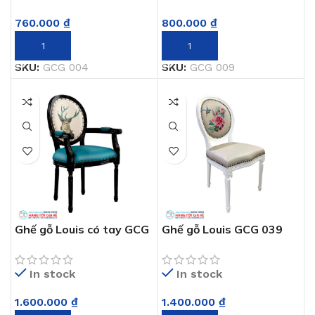
760.000
₫
800.000
₫
THÊM VÀO GIỎ HÀNG
THÊM VÀO GIỎ HÀNG
SKU:
GCG 004
SKU:
GCG 009
Ghế gỗ Louis có tay GCG
Ghế gỗ Louis GCG 039
039
In stock
In stock
1.400.000
₫
1.600.000
₫