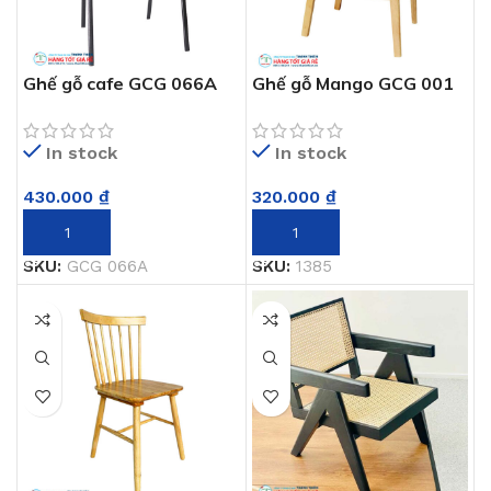
Ghế gỗ cafe GCG 066A
Ghế gỗ Mango GCG 001
In stock
In stock
430.000
₫
320.000
₫
THÊM VÀO GIỎ HÀNG
THÊM VÀO GIỎ HÀNG
SKU:
GCG 066A
SKU:
1385