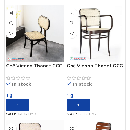
Ghế Vienna Thonet GCG
Ghế Vienna Thonet GCG
053
052
In stock
In stock
1
₫
1
₫
THÊM VÀO GIỎ HÀNG
THÊM VÀO GIỎ HÀNG
SKU:
GCG 053
SKU:
GCG 052