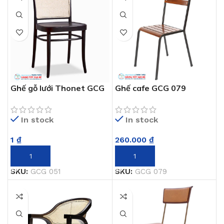
Ghế gỗ lưới Thonet GCG
Ghế cafe GCG 079
051
In stock
In stock
260.000
₫
1
₫
THÊM VÀO GIỎ HÀNG
THÊM VÀO GIỎ HÀNG
SKU:
GCG 079
SKU:
GCG 051