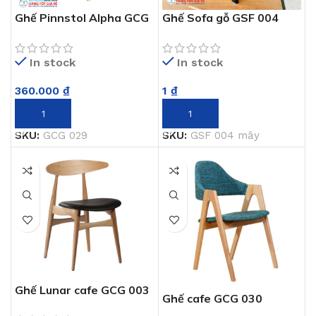
Ghế Pinnstol Alpha GCG
Ghế Sofa gỗ GSF 004
029
In stock
In stock
1
₫
360.000
₫
THÊM VÀO GIỎ HÀNG
THÊM VÀO GIỎ HÀNG
SKU:
GSF 004 mây
SKU:
GCG 029
Ghế Lunar cafe GCG 003
Ghế cafe GCG 030