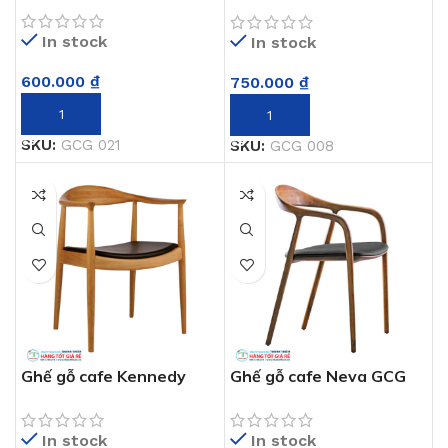
008
In stock
In stock
600.000
₫
750.000
₫
THÊM VÀO GIỎ HÀNG
THÊM VÀO GIỎ HÀNG
SKU:
GCG 021
SKU:
GCG 008
Ghế gỗ cafe Kennedy
Ghế gỗ cafe Neva GCG
GCG 004
009
In stock
In stock