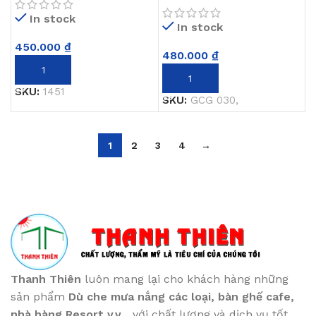
In stock
In stock
450.000
₫
480.000
₫
THÊM VÀO GIỎ HÀNG
THÊM VÀO GIỎ HÀNG
SKU:
1451
SKU:
GCG 030,
1
2
3
4
→
Thanh Thiên
luôn mang lại cho khách hàng những
sản phẩm
Dù che mưa nắng các loại
, bàn ghế cafe
,
nhà hàng Resort v.v...
với chất lượng và dịch vụ tốt