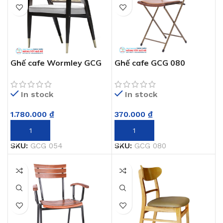
Ghế cafe Wormley GCG
Ghế cafe GCG 080
054
In stock
In stock
370.000
₫
1.780.000
₫
THÊM VÀO GIỎ HÀNG
THÊM VÀO GIỎ HÀNG
SKU:
GCG 080
SKU:
GCG 054