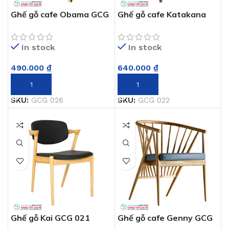
Ghế gỗ cafe Obama GCG
Ghế gỗ cafe Katakana
026
GCG 022
In stock
In stock
490.000
₫
640.000
₫
THÊM VÀO GIỎ HÀNG
THÊM VÀO GIỎ HÀNG
SKU:
GCG 026
SKU:
GCG 022
Ghế gỗ Kai GCG 021
Ghế gỗ cafe Genny GCG