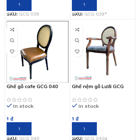
THÊM VÀO GIỎ HÀNG
THÊM VÀO GIỎ HÀNG
SKU:
GCG 039*
SKU:
GCG 039
Ghế gỗ cafe GCG 040
Ghế nệm gỗ Lưới GCG
040a
In stock
In stock
1
₫
1
₫
THÊM VÀO GIỎ HÀNG
THÊM VÀO GIỎ HÀNG
SKU:
GCG 040
SKU:
GCG 040a