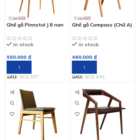
Ghế gỗ Pinnstol J 8 nan
Ghế gỗ Compass (Chữ A)
GCG 027
GCG 030
In stock
In stock
550.000
₫
460.000
₫
THÊM VÀO GIỎ HÀNG
THÊM VÀO GIỎ HÀNG
SKU:
GCG 027
SKU:
GCG 030.