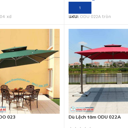
GIỎ HÀNG
THÊM VÀO GIỎ HÀNG
04 xd
SKU:
ODU 022A tròn
DO 023
Dù Lệch tâm ODU 022A