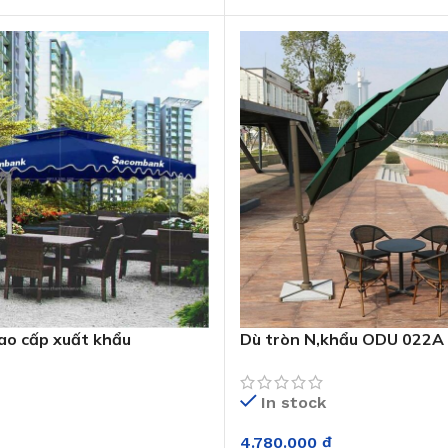
ao cấp xuất khẩu
Dù tròn N,khẩu ODU 022A
In stock
4.780.000
₫