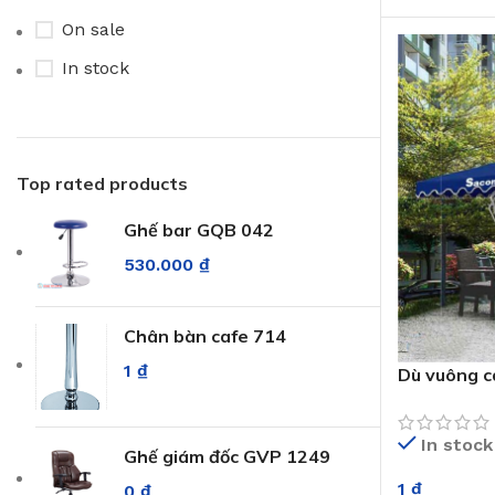
Xanh chuối
4
On sale
Xanh dương
4
In stock
Xanh lá
4
Xanh rêu
4
Top rated products
Ghế bar GQB 042
530.000
₫
Chân bàn cafe 714
1
₫
Dù vuông c
In stock
Ghế giám đốc GVP 1249
1
₫
0
₫