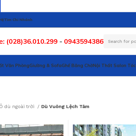
Hệ
Tìm Chi Nhánh
e: (028)36.010.299
-
0943594386
ất Văn Phòng
Giường & Sofa
Ghế Băng Chờ
Nội Thất Salon Tóc
Ô dù ngoài trời
Dù Vuông Lệch Tâm