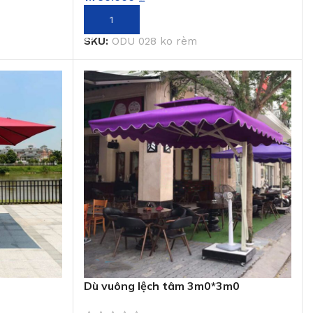
THÊM VÀO GIỎ HÀNG
SKU:
ODU 028 ko rèm
Dù vuông lệch tâm 3m0*3m0