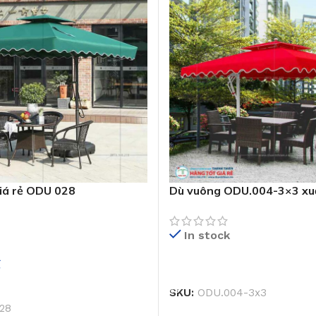
iá rẻ ODU 028
Dù vuông ODU.004-3×3 xu
In stock
₫
ĐỌC TIẾP
GIỎ HÀNG
SKU:
ODU.004-3x3
28