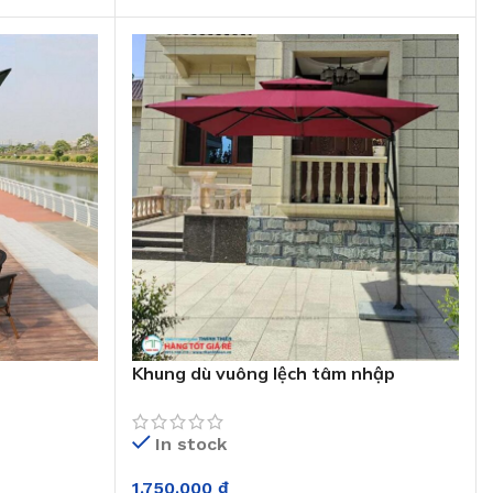
Khung dù vuông lệch tâm nhập
khâu:028
In stock
1.750.000
₫