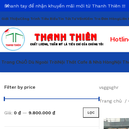
Nhanh tay để nhận khuyến mãi mới từ Thanh Thiên !!!
Giới Thiệu
Công Trình Tiêu Biểu
Tin Tức
Tư Vấn
Kiểm Tra Đơn Hàng
Liên 
Hotlin
Trang Chủ
Ô Dù Ngoài Trời
Nội Thất Cafe & Nhà Hàng
Nội Th
Filter by price
vsggsghr
Trang chủ
Giá:
0 ₫
—
9.800.000 ₫
LỌC