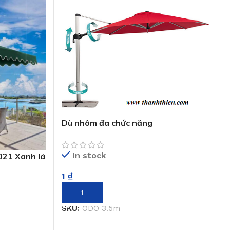
Dù nhôm đa chức năng
In stock
021 Xanh lá
1
₫
THÊM VÀO GIỎ HÀNG
SKU:
ODO 3.5m