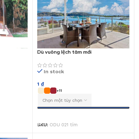
Dù vuông lệch tâm mới
In stock
1
₫
+11
CHỌN
SKU:
ODU 021 tím