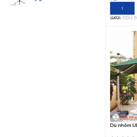
THÊM VÀO 
SKU:
ODU 0
Dù nhôm U