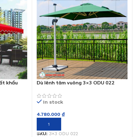
ất khẩu
Dù lênh tâm vuông 3×3 ODU 022
In stock
4.780.000
₫
THÊM VÀO GIỎ HÀNG
SKU:
3×3 ODU 022