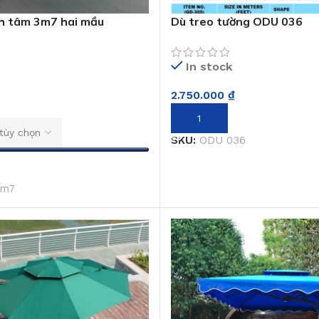
ch tâm 3m7 hai mầu
Dù treo tường ODU 036
In stock
2.750.000
₫
THÊM VÀO GIỎ HÀNG
SKU:
ODU 036
3m7