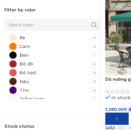
Filter by color
Be
4
Cam
3
Đen
1
Đỏ đô
4
Đỏ tươi
4
Dù vuông g
Nâu
4
Tím
4
In stock
Trắng kem
4
Vàng
3
1.280.000
Xám
4
THÊM VÀO 
Xanh biển
Stock status
4
SKU:
ODU 0