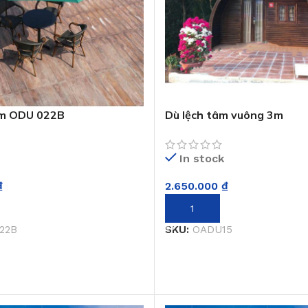
âm ODU 022B
Dù lệch tâm vuông 3m
In stock
₫
2.650.000
₫
GIỎ HÀNG
THÊM VÀO GIỎ HÀNG
22B
SKU:
OADU15