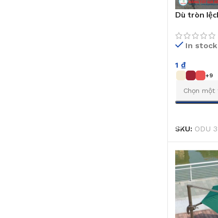
Dù tròn lệ
In stock
1
₫
+9
CHỌN
SKU:
ODU 