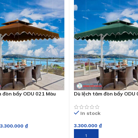
m đòn bẩy ODU 021 Màu
Dù lệch tâm đòn bẩy ODU 
In stock
3.300.000
₫
3.300.000
₫
THÊM VÀO GIỎ HÀNG
GIỎ HÀNG