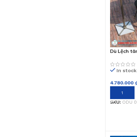
Dù Lệch t
In stock
4.780.000
THÊM VÀO 
SKU:
ODU 0