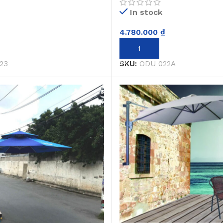
In stock
4.780.000
₫
GIỎ HÀNG
THÊM VÀO GIỎ HÀNG
23
SKU:
ODU 022A