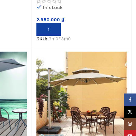
In stock
2.950.000
₫
THÊM VÀO GIỎ HÀNG
SKU:
3m0*3m0
Face
X
Insta