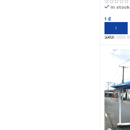
In stock
1
₫
THÊM VÀO 
SKU:
UDO 0