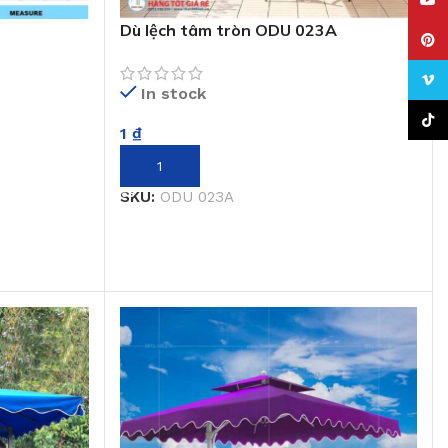
YouT
Dù lệch tâm tròn ODU 023A
Pinte
Vime
In stock
TikTo
1
₫
THÊM VÀO GIỎ HÀNG
SKU:
ODU 023A