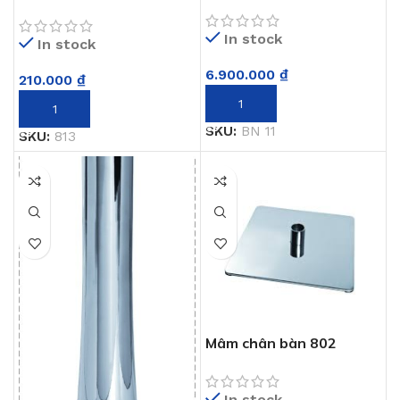
BN 11
In stock
In stock
6.900.000
₫
210.000
₫
THÊM VÀO GIỎ HÀNG
THÊM VÀO GIỎ HÀNG
SKU:
BN 11
SKU:
813
Mâm chân bàn 802
In stock