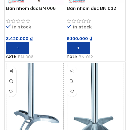
Bàn nhôm đúc BN 006
Bàn nhôm đúc BN 012
(80*80cm)
(102*162cm)
In stock
In stock
3.420.000
₫
9.100.000
₫
THÊM VÀO GIỎ HÀNG
THÊM VÀO GIỎ HÀNG
SKU:
BN 006
SKU:
BN 012