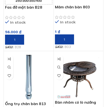
Mâm chân bàn 803
Fas đỡ mặt bàn B28
In stock
In stock
1
₫
56.000
₫
THÊM VÀO GIỎ HÀNG
THÊM VÀO GIỎ HÀNG
SKU:
803
SKU:
B28
Bàn nhôm có lò nướng
Ống trụ chân bàn 813