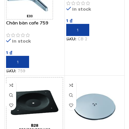
In stock
1
₫
Chân bàn cafe 759
THÊM VÀO GIỎ HÀNG
SKU:
CB 2
In stock
1
₫
THÊM VÀO GIỎ HÀNG
SKU:
759