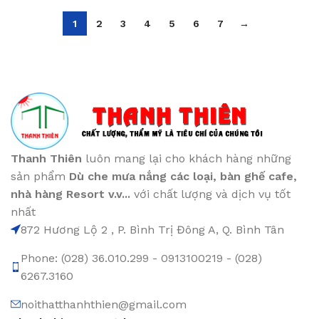
1
2
3
4
5
6
7
→
Thanh Thiên
luôn mang lại cho khách hàng những
sản phẩm
Dù che mưa nắng các loại
, bàn ghế cafe
,
nhà hàng Resort v.v...
với chất lượng và dịch vụ tốt
nhất
872 Hương Lộ 2 , P. Bình Trị Đông A, Q. Bình Tân
Phone: (028) 36.010.299 - 0913100219 - (028)
6267.3160
noithatthanhthien@gmail.com