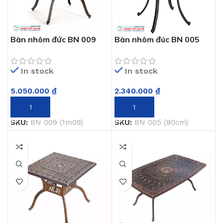
Bàn nhôm đức BN 009
Bàn nhôm đúc BN 005
(1m09)
(80cm)
In stock
In stock
5.050.000
₫
2.340.000
₫
THÊM VÀO GIỎ HÀNG
THÊM VÀO GIỎ HÀNG
SKU:
BN 009 (1m09)
SKU:
BN 005 (80cm)