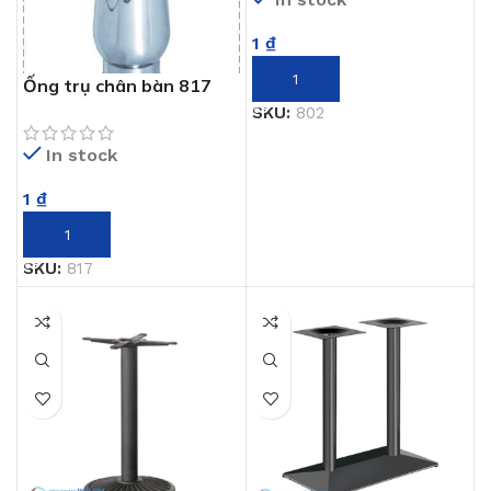
1
₫
THÊM VÀO GIỎ HÀNG
Ống trụ chân bàn 817
SKU:
802
In stock
1
₫
THÊM VÀO GIỎ HÀNG
SKU:
817