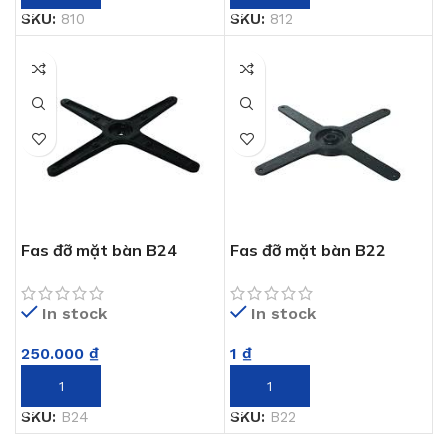
SKU:
810
SKU:
812
Fas đỡ mặt bàn B24
Fas đỡ mặt bàn B22
In stock
In stock
250.000
₫
1
₫
THÊM VÀO GIỎ HÀNG
THÊM VÀO GIỎ HÀNG
SKU:
B24
SKU:
B22