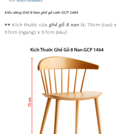
Kiểu dáng
Ghế 8 Nan ghế gỗ cafe GCP 1464
♥♥
Kích thước của
ghế gỗ 8 nan
là: 75cm (cao) x
57cm (ngang) x 57cm (sâu)