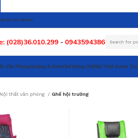
Hệ
Tìm Chi Nhánh
e: (028)36.010.299
-
0943594386
ất Văn Phòng
Giường & Sofa
Ghế Băng Chờ
Nội Thất Salon Tóc
Nội thất văn phòng
Ghế hội trường