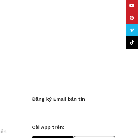
YouT
Pinte
Vime
TikTo
Đăng ký Email bản tin
Cài App trên:
iền