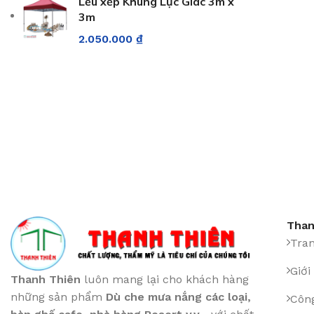
Lều xếp Khung Lục Giác 3m x
3m
2.050.000
₫
Than
Tra
Giới
Thanh Thiên
luôn mang lại cho khách hàng
những sản phẩm
Dù che mưa nắng các loại
,
Công