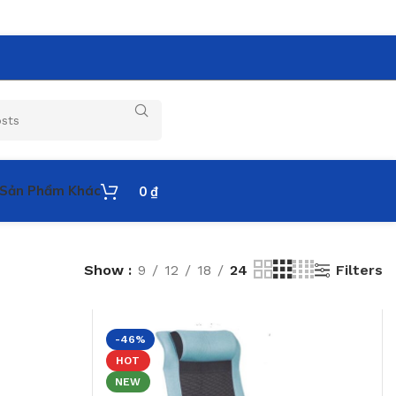
Sản Phẩm Khác
0
₫
Filters
Show
9
12
18
24
-46%
HOT
NEW