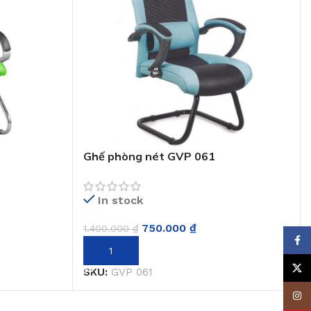
Ghế phòng nét GVP 061
In stock
750.000
₫
1.400.000
₫
Face
THÊM VÀO GIỎ HÀNG
X
SKU:
GVP 061
Insta