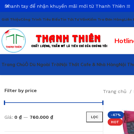
Nhanh tay để nhận khuyến mãi mới từ Thanh Thiên !!!
Giới Thiệu
Công Trình Tiêu Biểu
Tin Tức
Tư Vấn
Kiểm Tra Đơn Hàng
Liên 
Hotlin
Trang Chủ
Ô Dù Ngoài Trời
Nội Thất Cafe & Nhà Hàng
Nội Th
Filter by price
Trang chủ
-47%
Giá:
0 ₫
—
760.000 ₫
LỌC
HOT