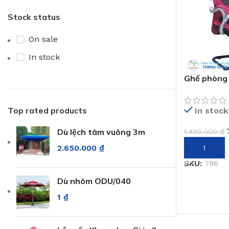
Stock status
On sale
In stock
Ghế phòng
Top rated products
In stock
Dù lệch tâm vuông 3m
1.430.000
₫
2.650.000
₫
THÊM VÀO 
SKU:
796
Dù nhôm ODU/040
1
₫