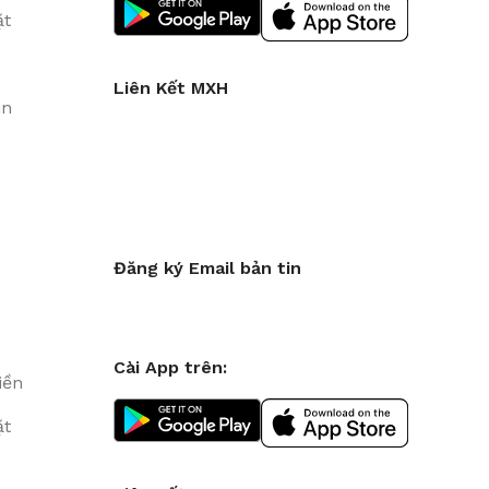
ặt
Liên Kết MXH
in
Đăng ký Email bản tin
Cài App trên:
iền
ặt