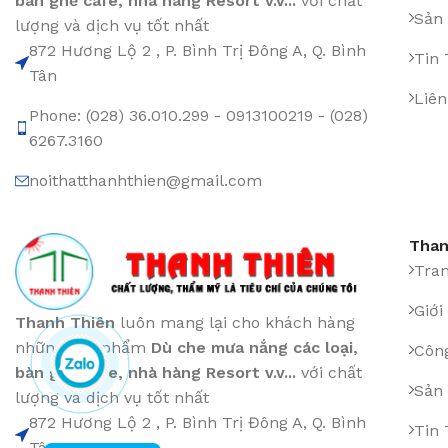
bàn ghế cafe
,
nhà hàng Resort v.v...
với chất
Sản
lượng và dịch vụ tốt nhất
872 Hương Lộ 2 , P. Bình Trị Đông A, Q. Bình
Tin
Tân
Liên
Phone: (028) 36.010.299 - 0913100219 - (028)
6267.3160
noithatthanhthien@gmail.com
Than
Tra
Giới
Thanh Thiên
luôn mang lại cho khách hàng
những sản phẩm
Dù che mưa nắng các loại
,
Công
bàn ghế cafe
,
nhà hàng Resort v.v...
với chất
Sản
lượng và dịch vụ tốt nhất
872 Hương Lộ 2 , P. Bình Trị Đông A, Q. Bình
Tin
Tân