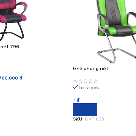
 nét 796
Ghế phòng nét
760.000
₫
In stock
GIỎ HÀNG
1
₫
THÊM VÀO GIỎ HÀNG
SKU:
GVP 000