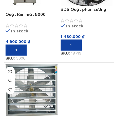
BDS Quạt phun sương
Quạt làm mát 5000
làm mát
In stock
In stock
1.480.000
₫
4.900.000
₫
THÊM VÀO GIỎ HÀNG
THÊM VÀO GIỎ HÀNG
SKU:
19719
SKU:
5000