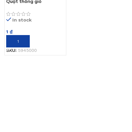
Quạt thông gió
In stock
1
₫
THÊM VÀO GIỎ HÀNG
SKU:
5945000