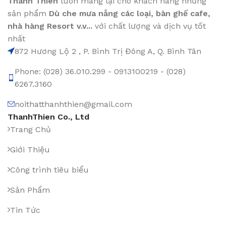
Thanh Thiên
luôn mang lại cho khách hàng những
sản phẩm
Dù che mưa nắng các loại
, bàn ghế cafe
,
nhà hàng Resort v.v...
với chất lượng và dịch vụ tốt
nhất
872 Hương Lộ 2 , P. Bình Trị Đông A, Q. Bình Tân
Phone: (028) 36.010.299 - 0913100219 - (028)
6267.3160
noithatthanhthien@gmail.com
ThanhThien Co., Ltd
Trang Chủ
Giới Thiệu
Công trình tiêu biểu
Sản Phẩm
Tin Tức