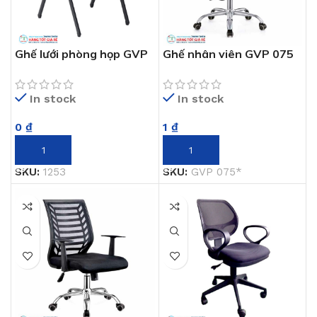
Ghế lưới phòng họp GVP
Ghế nhân viên GVP 075
1253
In stock
In stock
1
₫
0
₫
THÊM VÀO GIỎ HÀNG
THÊM VÀO GIỎ HÀNG
SKU:
GVP 075*
SKU:
1253