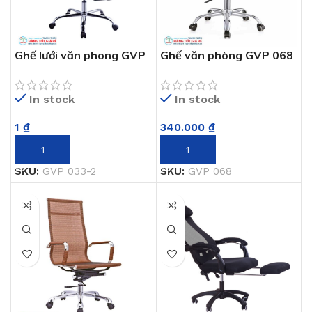
Ghế lưới văn phong GVP
Ghế văn phòng GVP 068
033-2
In stock
In stock
340.000
₫
1
₫
THÊM VÀO GIỎ HÀNG
THÊM VÀO GIỎ HÀNG
SKU:
GVP 068
SKU:
GVP 033-2