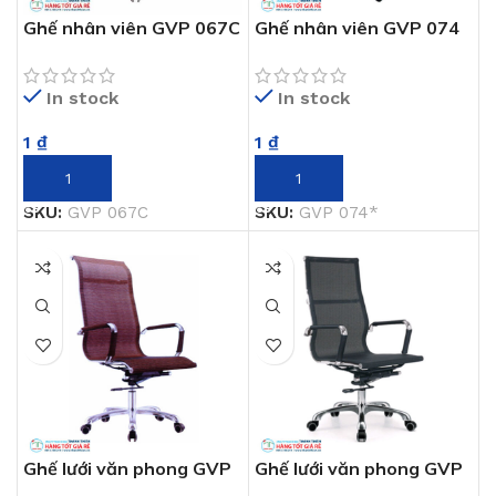
Ghế nhân viên GVP 067C
Ghế nhân viên GVP 074
In stock
In stock
1
₫
1
₫
THÊM VÀO GIỎ HÀNG
THÊM VÀO GIỎ HÀNG
SKU:
GVP 067C
SKU:
GVP 074*
Ghế lưới văn phong GVP
Ghế lưới văn phong GVP
0
033-3