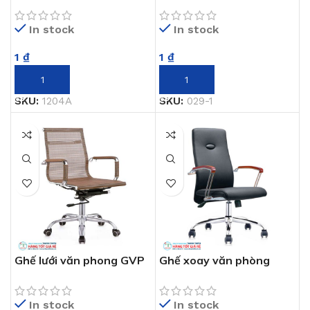
1204A
xoay GVP 029-1
In stock
In stock
1
₫
1
₫
THÊM VÀO GIỎ HÀNG
THÊM VÀO GIỎ HÀNG
SKU:
1204A
SKU:
029-1
Ghế lưới văn phong GVP
Ghế xoay văn phòng
032
GVP 040 +
In stock
In stock