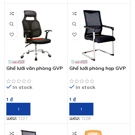
Ghế lưới văn phòng GVP
Ghế lưới phòng họp GVP
1227
1228
In stock
In stock
1
₫
1
₫
THÊM VÀO GIỎ HÀNG
THÊM VÀO GIỎ HÀNG
SKU:
1227
SKU:
1228