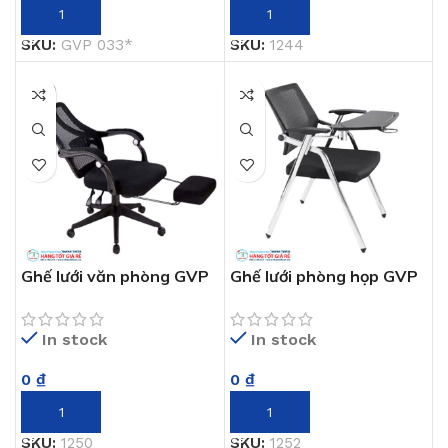
THÊM VÀO GIỎ HÀNG
THÊM VÀO GIỎ HÀNG
SKU:
GVP 033*
SKU:
1244
Ghế lưới văn phòng GVP
Ghế lưới phòng họp GVP
1250
1252
In stock
In stock
0
₫
0
₫
THÊM VÀO GIỎ HÀNG
THÊM VÀO GIỎ HÀNG
SKU:
1250
SKU:
1252