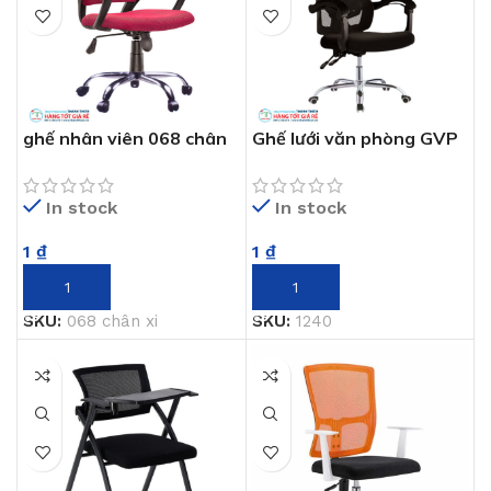
ghế nhân viên 068 chân
Ghế lưới văn phòng GVP
xi
1240
In stock
In stock
1
₫
1
₫
THÊM VÀO GIỎ HÀNG
THÊM VÀO GIỎ HÀNG
SKU:
068 chân xi
SKU:
1240