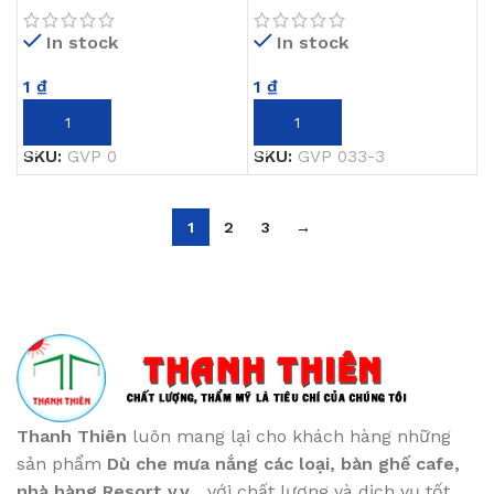
In stock
In stock
1
₫
1
₫
THÊM VÀO GIỎ HÀNG
THÊM VÀO GIỎ HÀNG
SKU:
GVP 0
SKU:
GVP 033-3
1
2
3
→
Thanh Thiên
luôn mang lại cho khách hàng những
sản phẩm
Dù che mưa nắng các loại
, bàn ghế cafe
,
nhà hàng Resort v.v...
với chất lượng và dịch vụ tốt