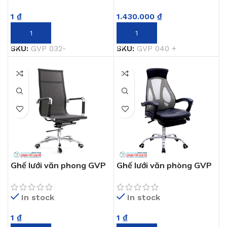
1
₫
1.430.000
₫
THÊM VÀO GIỎ HÀNG
THÊM VÀO GIỎ HÀNG
SKU:
GVP 032-
SKU:
GVP 040 +
Ghế lưới văn phong GVP
Ghế lưới văn phòng GVP
033
1244
In stock
In stock
1
₫
1
₫