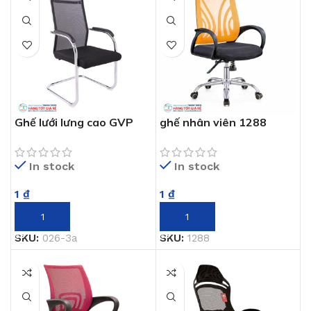
Ghế lưới lưng cao GVP
ghế nhân viên 1288
026-3A
In stock
In stock
1
₫
1
₫
THÊM VÀO GIỎ HÀNG
THÊM VÀO GIỎ HÀNG
SKU:
1288
SKU:
026-3a