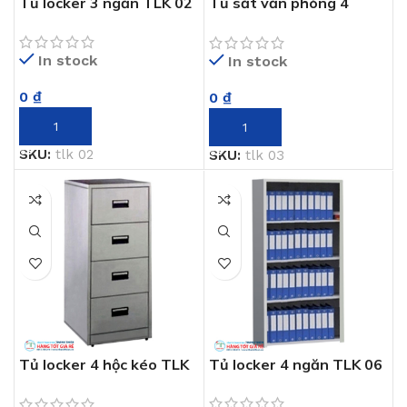
Tủ locker 3 ngăn TLK 02
Tủ sắt văn phòng 4
ngăn TLK 03
In stock
In stock
0
₫
0
₫
THÊM VÀO GIỎ HÀNG
THÊM VÀO GIỎ HÀNG
SKU:
tlk 02
SKU:
tlk 03
Tủ locker 4 hộc kéo TLK
Tủ locker 4 ngăn TLK 06
05