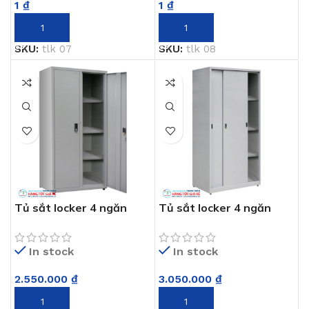
1
₫
1
₫
THÊM VÀO GIỎ HÀNG
THÊM VÀO GIỎ HÀNG
SKU:
tlk 07
SKU:
tlk 08
Tủ sắt locker 4 ngăn
Tủ sắt locker 4 ngăn
TLK 09
TLK 10
In stock
In stock
2.550.000
₫
3.050.000
₫
THÊM VÀO GIỎ HÀNG
THÊM VÀO GIỎ HÀNG