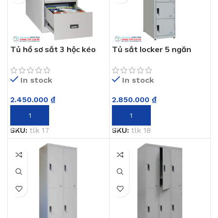
Tủ hồ sơ sắt 3 hộc kéo
Tủ sắt locker 5 ngăn
TLK 17
TLK 18
In stock
In stock
2.450.000
₫
2.850.000
₫
THÊM VÀO GIỎ HÀNG
THÊM VÀO GIỎ HÀNG
SKU:
tlk 17
SKU:
tlk 18