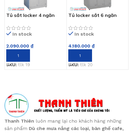
Tủ sắt locker 4 ngăn
Tủ locker sắt 6 ngăn
TLK 19
TLK 20
In stock
In stock
2.090.000
₫
4.180.000
₫
THÊM VÀO GIỎ HÀNG
THÊM VÀO GIỎ HÀNG
SKU:
tlk 19
SKU:
tlk 20
Thanh Thiên
luôn mang lại cho khách hàng những
sản phẩm
Dù che mưa nắng các loại
, bàn ghế cafe
,