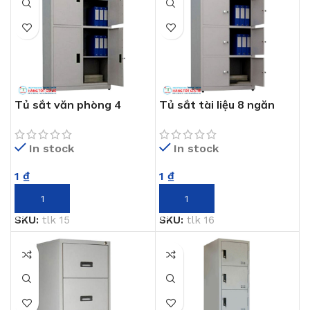
Tủ sắt văn phòng 4
Tủ sắt tài liệu 8 ngăn
ngăn TLK 15
TLK 16
In stock
In stock
1
₫
1
₫
THÊM VÀO GIỎ HÀNG
THÊM VÀO GIỎ HÀNG
SKU:
tlk 15
SKU:
tlk 16