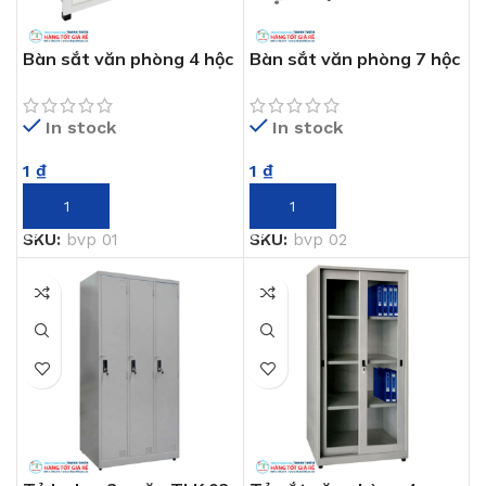
Bàn sắt văn phòng 4 hộc
Bàn sắt văn phòng 7 hộc
kéo BVP 01
kéo BVP 02
In stock
In stock
1
₫
1
₫
THÊM VÀO GIỎ HÀNG
THÊM VÀO GIỎ HÀNG
SKU:
bvp 01
SKU:
bvp 02