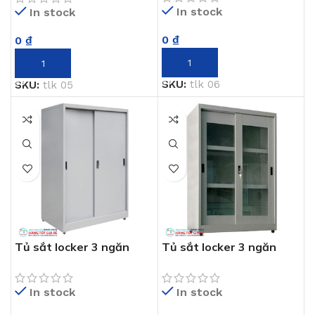
In stock
In stock
0
₫
0
₫
THÊM VÀO GIỎ HÀNG
THÊM VÀO GIỎ HÀNG
SKU:
tlk 06
SKU:
tlk 05
Tủ sắt locker 3 ngăn
Tủ sắt locker 3 ngăn
TLK 07
TLK 08
In stock
In stock