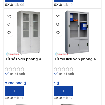
SKU:
tlk 09
SKU:
tlk 10
Tủ sắt văn phòng 4
Tủ tài liệu văn phòng 4
ngăn TLK 11
ngăn TLK 12
In stock
In stock
2.700.000
₫
1
₫
THÊM VÀO GIỎ HÀNG
THÊM VÀO GIỎ HÀNG
SKU:
tlk 11
SKU:
tlk 12