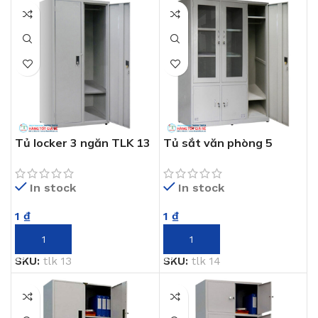
Tủ locker 3 ngăn TLK 13
Tủ sắt văn phòng 5
ngăn TLK 14
In stock
In stock
1
₫
1
₫
THÊM VÀO GIỎ HÀNG
THÊM VÀO GIỎ HÀNG
SKU:
tlk 13
SKU:
tlk 14