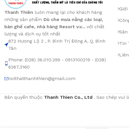
Giới
Thanh Thiên
luôn mang lại cho khách hàng
những sản phẩm
Dù che mưa nắng các loại
,
Công
bàn ghế cafe
,
nhà hàng Resort v.v...
với chất
Sản
lượng và dịch vụ tốt nhất
872 Hương Lộ 2 , P. Bình Trị Đông A, Q. Bình
Tin
Tân
Liên
Phone: (028) 36.010.299 - 0913100219 - (028)
6267.3160
noithatthanhthien@gmail.com
Bản quyền thuộc
Thanh Thien Co., Ltd
. Sao chép vui 