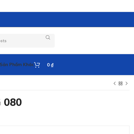
Sản Phẩm Khác
0
₫
 080