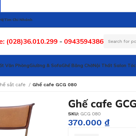
Hệ
Tìm Chi Nhánh
e: (028)36.010.299
-
0943594386
ất Văn Phòng
Giường & Sofa
Ghế Băng Chờ
Nội Thất Salon Tóc
hế sắt cafe
Ghế cafe GCG 080
Ghế cafe GCG
SKU:
GCG 080
370.000
₫