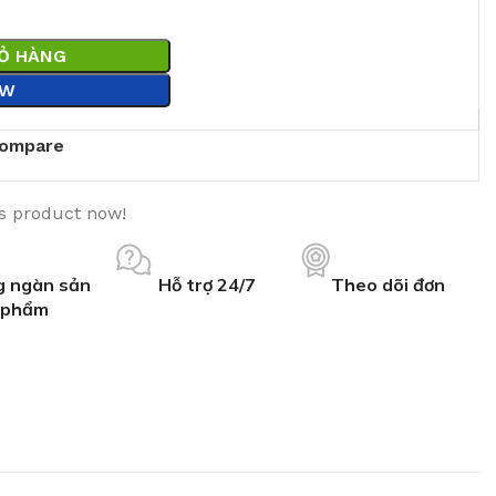
IỎ HÀNG
OW
ompare
is product now!
 ngàn sản
Hỗ trợ 24/7
Theo dõi đơn
phẩm