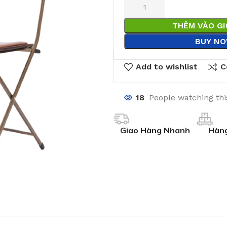
THÊM VÀO G
BUY N
Add to wishlist
C
18
People watching th
Giao Hàng Nhanh
Hàng