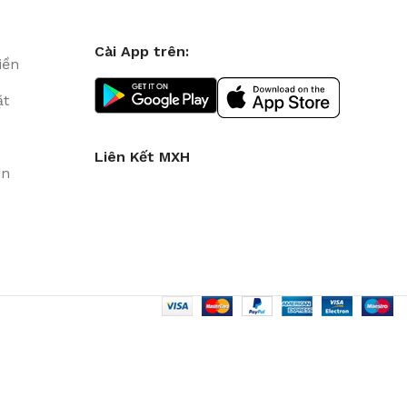
Cài App trên:
iền
ặt
Liên Kết MXH
in