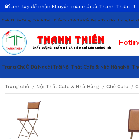
Nhanh tay để nhận khuyến mãi mới từ Thanh Thiên !!!
Giới Thiệu
Công Trình Tiêu Biểu
Tin Tức
Tư Vấn
Kiểm Tra Đơn Hàng
Liên 
Hotlin
Trang Chủ
Ô Dù Ngoài Trời
Nội Thất Cafe & Nhà Hàng
Nội Th
Trang chủ
Nội Thất Cafe & Nhà Hàng
Ghế Cafe
G