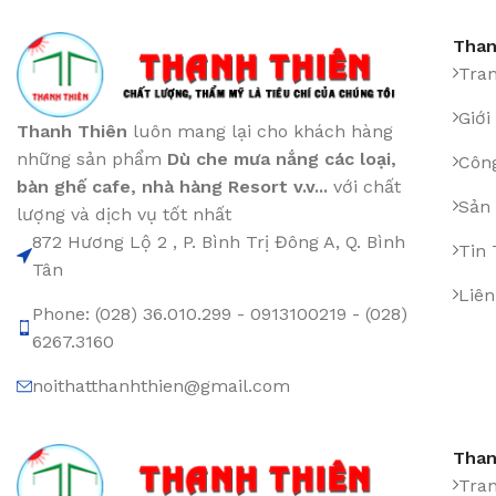
Than
Tra
Giới
Thanh Thiên
luôn mang lại cho khách hàng
những sản phẩm
Dù che mưa nắng các loại
,
Công
bàn ghế cafe
,
nhà hàng Resort v.v...
với chất
Sản
lượng và dịch vụ tốt nhất
872 Hương Lộ 2 , P. Bình Trị Đông A, Q. Bình
Tin
Tân
Liên
Phone: (028) 36.010.299 - 0913100219 - (028)
6267.3160
noithatthanhthien@gmail.com
Than
Tra