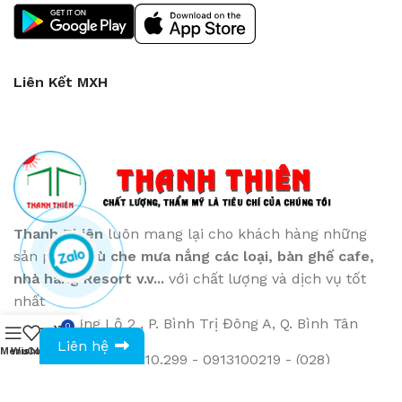
Liên Kết MXH
Thanh Thiên
luôn mang lại cho khách hàng những
sản phẩm
Dù che mưa nắng các loại
, bàn ghế cafe
,
nhà hàng Resort v.v...
với chất lượng và dịch vụ tốt
nhất
872 Hương Lộ 2 , P. Bình Trị Đông A, Q. Bình Tân
0
0943594386
Liên hệ
Menu
Wishlist
Compare
Cart
Phone: (028) 36.010.299 - 0913100219 - (028)
6267.3160