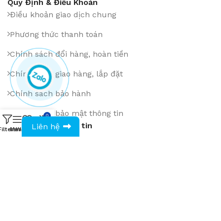
Quy Định & Điều Khoản
Điều khoản giao dịch chung
Phương thức thanh toán
Chính sách đổi hàng, hoàn tiền
Chính sách giao hàng, lắp đặt
Chính sách bảo hành
Chính sách bảo mật thông tin
0
0943594386
Đăng ký Email bản tin
Liên hệ
Filters
Menu
Wishlist
Compare
Cart
Cài App trên: