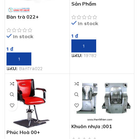
Sản Phẩm
Bàn trà 022+
In stock
1
₫
In stock
THÊM VÀO GIỎ HÀNG
1
₫
SKU:
19782
THÊM VÀO GIỎ HÀNG
SKU:
BanTra022
Khuôn nhựa ;001
Phúc Hoà 00+