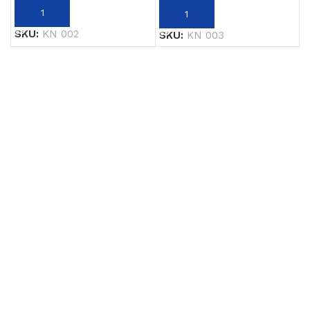
THÊM VÀO GIỎ HÀNG
THÊM VÀO GIỎ HÀNG
SKU:
KN 002
SKU:
KN 003