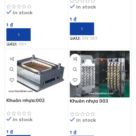
In stock
In stock
1
₫
1
₫
THÊM VÀO GIỎ HÀNG
THÊM VÀO GIỎ HÀNG
SKU:
KN 001
SKU:
00+
Khuôn nhựa:002
Khuôn nhựa 003
In stock
In stock
1
₫
1
₫