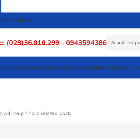
Hệ
Tìm Chi Nhánh
e: (028)36.010.299
-
0943594386
ất Văn Phòng
Giường & Sofa
Ghế Băng Chờ
Nội Thất Salon Tóc
will help find a related post.