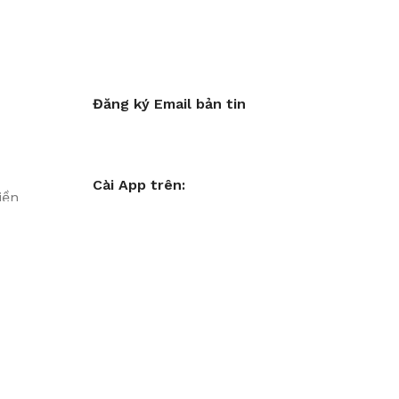
Đăng ký Email bản tin
Cài App trên:
iền
ặt
Liên Kết MXH
in