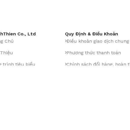
hThien Co., Ltd
Quy Định & Điều Khoản
ng Chủ
Điều khoản giao dịch chung
 Thiệu
Phương thức thanh toán
 trình tiêu biểu
Chính sách đổi hàng, hoàn t
 Phẩm
Chính sách giao hàng, lắp đ
 Tức
Chính sách bảo hành
 Hệ
Chính sách bảo mật thông t