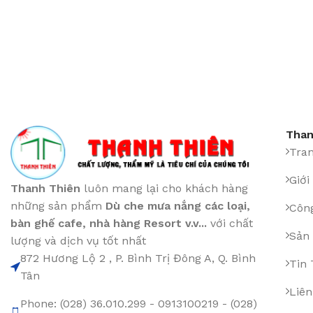
Than
Tra
Giới
Thanh Thiên
luôn mang lại cho khách hàng
những sản phẩm
Dù che mưa nắng các loại
,
Công
bàn ghế cafe
,
nhà hàng Resort v.v...
với chất
Sản
lượng và dịch vụ tốt nhất
872 Hương Lộ 2 , P. Bình Trị Đông A, Q. Bình
Tin
Tân
Liên
Phone: (028) 36.010.299 - 0913100219 - (028)