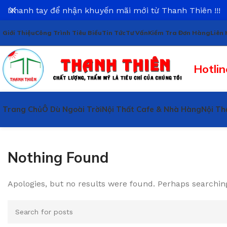
Nhanh tay để nhận khuyến mãi mới từ Thanh Thiên !!!
Giới Thiệu
Công Trình Tiêu Biểu
Tin Tức
Tư Vấn
Kiểm Tra Đơn Hàng
Liên 
Hotlin
Trang Chủ
Ô Dù Ngoài Trời
Nội Thất Cafe & Nhà Hàng
Nội Th
Nothing Found
Apologies, but no results were found. Perhaps searching 