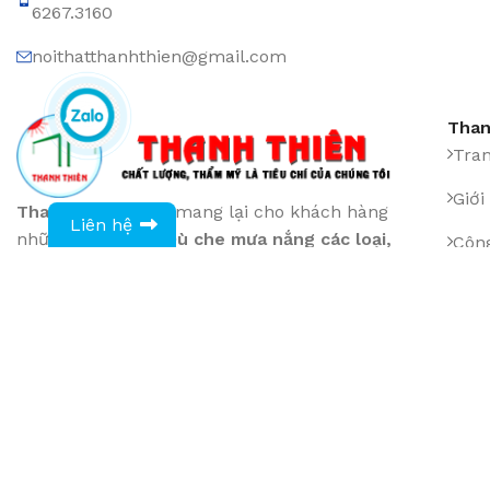
6267.3160
noithatthanhthien@gmail.com
Than
Tra
Giới
0943594386
Thanh Thiên
luôn mang lại cho khách hàng
Liên hệ
những sản phẩm
Dù che mưa nắng các loại
,
Công
bàn ghế cafe
,
nhà hàng Resort v.v...
với chất
Sản
lượng và dịch vụ tốt nhất
872 Hương Lộ 2 , P. Bình Trị Đông A, Q. Bình
Tin
Tân
Liên
Phone: (028) 36.010.299 - 0913100219 - (028)
6267.3160
noithatthanhthien@gmail.com