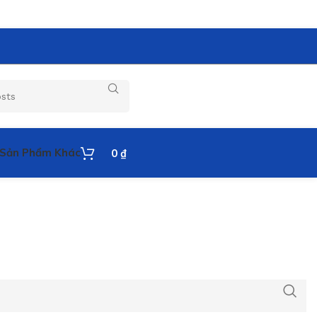
Sản Phẩm Khác
0
₫