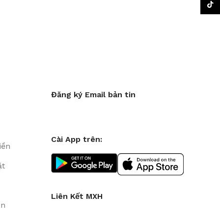
TikTo
Đăng ký Email bản tin
Cài App trên:
iền
ặt
Liên Kết MXH
in