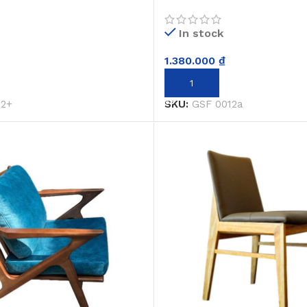
In stock
1.380.000
₫
GIỎ HÀNG
THÊM VÀO GIỎ HÀNG
12+
SKU:
GSF 0012a