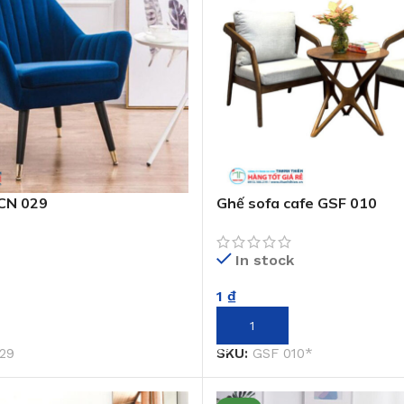
CN 029
Ghế sofa cafe GSF 010
In stock
1
₫
GIỎ HÀNG
THÊM VÀO GIỎ HÀNG
29
SKU:
GSF 010*