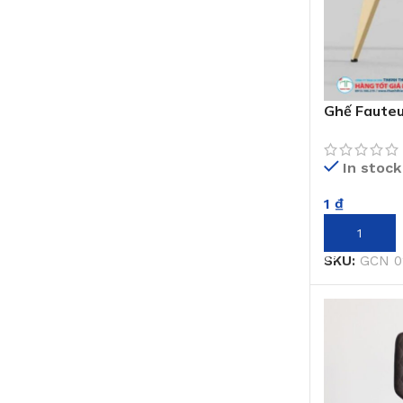
Ghế Fauteu
In stock
1
₫
THÊM VÀO 
SKU:
GCN 0