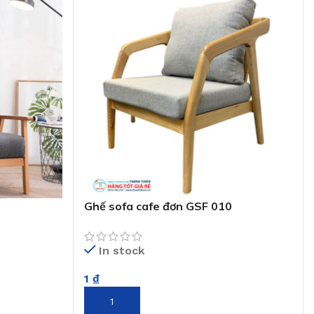
Ghế sofa cafe đơn GSF 010
In stock
1
₫
THÊM VÀO GIỎ HÀNG