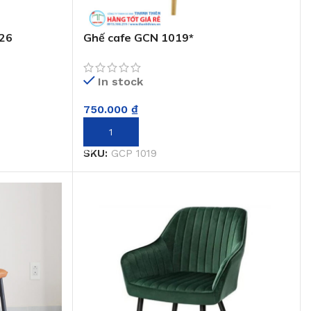
26
Ghế cafe GCN 1019*
In stock
750.000
₫
THÊM VÀO GIỎ HÀNG
SKU:
GCP 1019