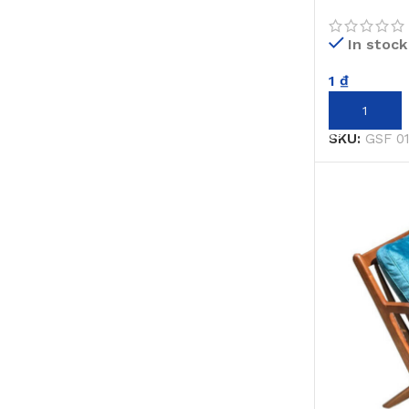
In stock
1
₫
THÊM VÀO 
SKU:
GSF 0