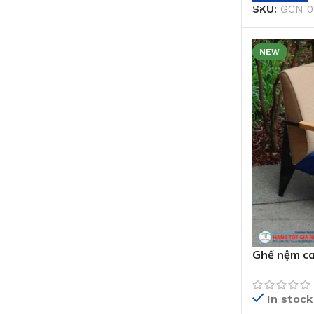
SKU:
GCN 0
NEW
Ghế nệm ca
In stock