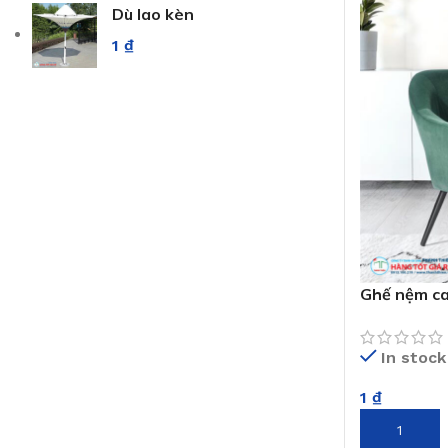
Dù lao kèn
1
₫
Ghế nệm ca
In stock
1
₫
THÊM VÀO 