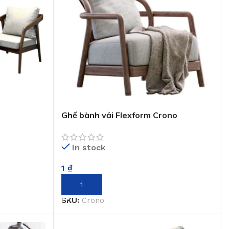
Ghế bành vải Flexform Crono
In stock
1
₫
THÊM VÀO GIỎ HÀNG
SKU:
Crono