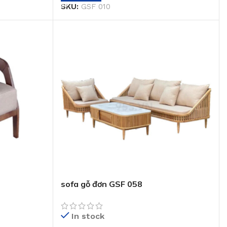
SKU:
GSF 010
sofa gỗ đơn GSF 058
In stock