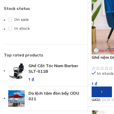
Stock status
On sale
In stock
Top rated products
Ghế nệm G
Ghế Cắt Tóc Nam Barber
SLT-011B
In stock
1
₫
1
₫
THÊM VÀO 
Dù lệch tâm đòn bẩy ODU
021
SKU:
GCN 0