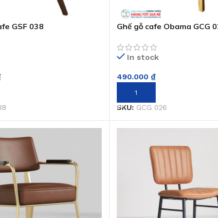
afe GSF 038
Ghế gỗ cafe Obama GCG 0
In stock
₫
490.000
₫
GIỎ HÀNG
THÊM VÀO GIỎ HÀNG
38
SKU:
GCG 026