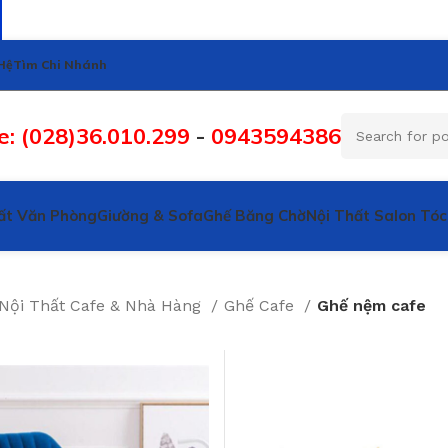
Hệ
Tìm Chi Nhánh
e: (028)36.010.299
-
0943594386
ất Văn Phòng
Giường & Sofa
Ghế Băng Chờ
Nội Thất Salon Tóc
Nội Thất Cafe & Nhà Hàng
Ghế Cafe
Ghế nệm cafe