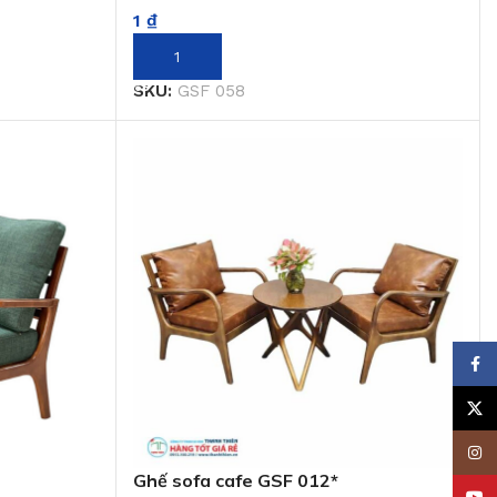
1
₫
THÊM VÀO GIỎ HÀNG
SKU:
GSF 058
Face
X
Insta
Ghế sofa cafe GSF 012*