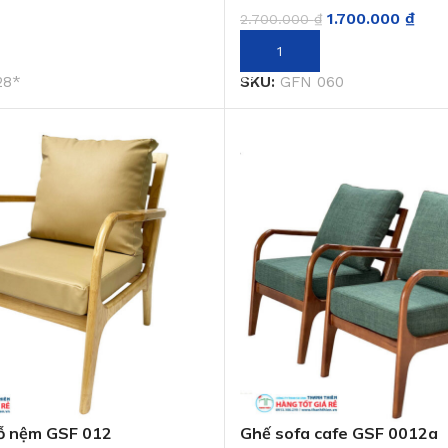
1.700.000
₫
2.700.000
₫
GIỎ HÀNG
THÊM VÀO GIỎ HÀNG
28*
SKU:
GFN 060
ỗ nệm GSF 012
Ghế sofa cafe GSF 0012a