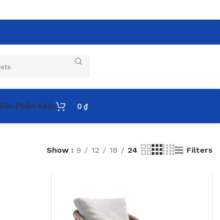
Sản Phẩm Khác
0
₫
Filters
Show
9
12
18
24