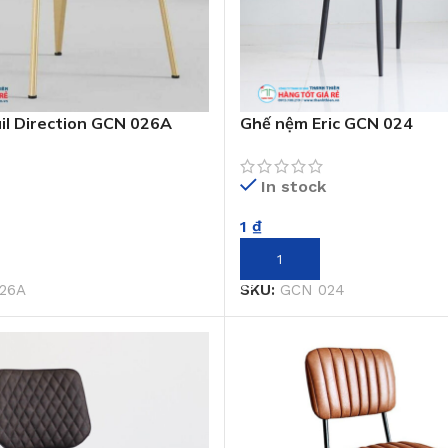
il Direction GCN 026A
Ghế nệm Eric GCN 024
In stock
1
₫
GIỎ HÀNG
THÊM VÀO GIỎ HÀNG
26A
SKU:
GCN 024