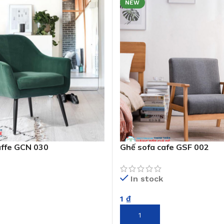
NEW
ffe GCN 030
Ghế sofa cafe GSF 002
In stock
1
₫
GIỎ HÀNG
THÊM VÀO GIỎ HÀNG