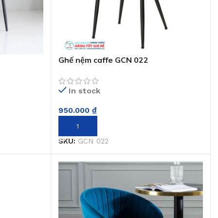
Ghế nệm caffe GCN 022
In stock
950.000
₫
THÊM VÀO GIỎ HÀNG
SKU:
GCN 022