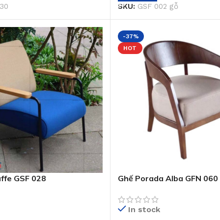
30
SKU:
GSF 002 gỗ
-37%
HOT
ffe GSF 028
Ghế Porada Alba GFN 060
In stock