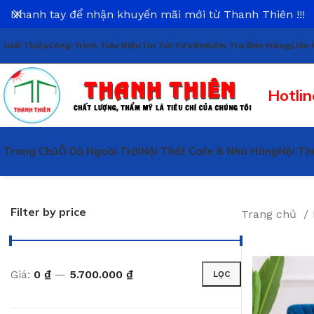
Nhanh tay để nhận khuyến mãi mới từ Thanh Thiên !!!
Giới Thiệu
Công Trình Tiêu Biểu
Tin Tức
Tư Vấn
Kiểm Tra Đơn Hàng
Liên 
Hotlin
Trang Chủ
Ô Dù Ngoài Trời
Nội Thất Cafe & Nhà Hàng
Nội Th
Filter by price
Trang chủ
Giá:
0 ₫
—
5.700.000 ₫
LỌC