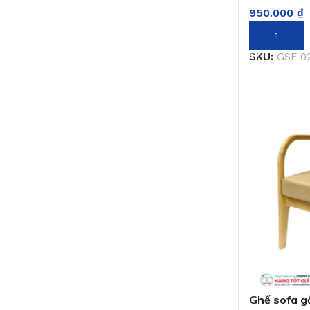
950.000
₫
THÊM VÀO 
SKU:
GSF 0
Ghế sofa g