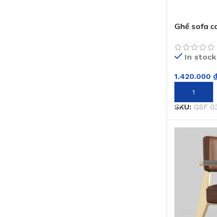
Ghế sofa c
In stock
1.420.000
THÊM VÀO 
SKU:
GSF 0