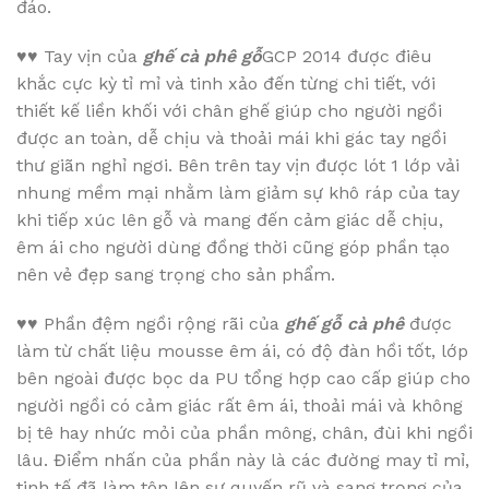
đáo.
♥♥
Tay vịn của
ghế cà phê gỗ
GCP 2014 được điêu
khắc cực kỳ tỉ mỉ và tinh xảo đến từng chi tiết, với
thiết kế liền khối với chân ghế giúp cho người ngồi
được an toàn, dễ chịu và thoải mái khi gác tay ngồi
thư giãn nghỉ ngơi. Bên trên tay vịn được lót 1 lớp vải
nhung mềm mại nhằm làm giảm sự khô ráp của tay
khi tiếp xúc lên gỗ và mang đến cảm giác dễ chịu,
êm ái cho người dùng đồng thời cũng góp phần tạo
nên vẻ đẹp sang trọng cho sản phẩm.
♥♥
Phần đệm ngồi rộng rãi của
ghế gỗ cà phê
được
làm từ chất liệu mousse êm ái, có độ đàn hồi tốt, lớp
bên ngoài được bọc da PU tổng hợp cao cấp giúp cho
người ngồi có cảm giác rất êm ái, thoải mái và không
bị tê hay nhức mỏi của phần mông, chân, đùi khi ngồi
lâu. Điểm nhấn của phần này là các đường may tỉ mỉ,
tinh tế đã làm tôn lên sự quyến rũ và sang trọng của