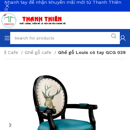
Nhanh tay để nhận khuyến mãi mới từ Thanh Thiên
!!!
Ghế Cafe
Ghế gỗ cafe
Ghế gỗ Louis có tay GCG 039