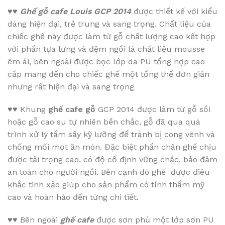
♥♥
Ghế gỗ cafe Louis GCP 2014
được thiết kế với kiểu
dáng hiện đại, trẻ trung và sang trọng. Chất liệu của
chiếc ghế này được làm từ gỗ chất lượng cao kết hợp
với phần tựa lưng và đệm ngồi là chất liệu mousse
êm ái, bên ngoài được bọc lớp da PU tổng hợp cao
cấp mang đến cho chiếc ghế một tổng thể đơn giản
nhưng rất hiện đại và sang trọng
♥♥
Khung
ghế cafe gỗ
GCP 2014 được làm từ gỗ sồi
hoặc gỗ cao su tự nhiên bền chắc, gỗ đã qua quá
trình xử lý tẩm sấy kỹ lưỡng để tránh bị cong vênh và
chống mối mọt ăn mòn. Đặc biệt phần chân ghế chịu
được tải trọng cao, có độ cố định vững chắc, bảo đảm
an toàn cho người ngồi. Bên cạnh đó ghế được điêu
khắc tinh xảo giúp cho sản phẩm có tính thẩm mỹ
cao và hoàn hảo đến từng chi tiết.
♥♥
Bên ngoài
ghế cafe
được sơn phủ một lớp sơn PU