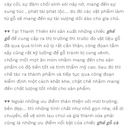
cây cối, sự đâm chồi sinh sôi nảy nở, mang đến sự
sung túc , phát tài phát lộc… do đó các vật phẩm làm
từ gỗ sẽ mang đến sự tài vượng dồi dào cho gia chủ.
♥♥
Tại Thanh Thiên khi sản xuất những chiếc
ghế
gỗ
để cung cấp ra thị trường thì trước đó vật liệu gỗ
đã qua quá trình xử lý rất cẩn thận, công đọan tẩm
sấy cũng rất kỹ lưỡng để gỗ tránh bị cong vênh,
chống mối mọt ăn mòn nhằm mang đến cho sản
phẩm có độ bền tốt và tính thẩm mỹ cao. Sau đó thì
chế tác ra thành phẩm và tiếp tục qua công đoạn
kiểm định một cách khắt khe, chặt chẽ nhằm mang
đến chất lượng tốt nhất cho sản phẩm.
♥♥
Ngoài những ưu điểm thân thiện với môi trường,
bền đẹp… thì những tính chất như nhỏ gọn nhẹ, dễ di
chuyển, dễ vệ sinh lau chùi và giá thành vừa phải
cũng là những ưu điểm nổi bật của chiếc
ghế gỗ cà