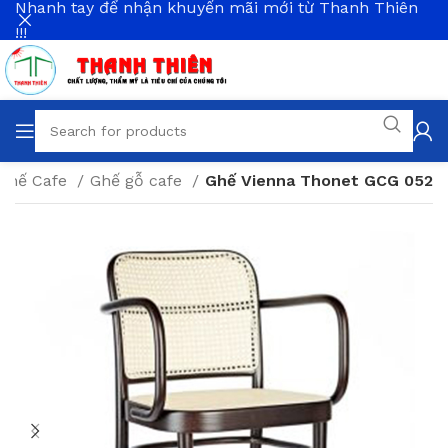
Nhanh tay để nhận khuyến mãi mới từ Thanh Thiên
!!!
Ghế Cafe
Ghế gỗ cafe
Ghế Vienna Thonet GCG 052