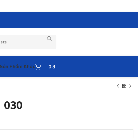
Sản Phẩm Khác
0
₫
 030