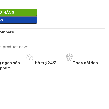
IỎ HÀNG
OW
ompare
is product now!
 ngàn sản
Hỗ trợ 24/7
Theo dõi đơn
phẩm