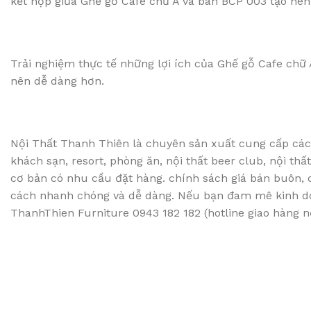
kết hợp giữa Ghế gỗ Cafe chữ A và bàn BCP 003 tạo nên
Trải nghiệm thực tế những lợi ích của Ghế gỗ Cafe chữ 
nên dễ dàng hơn.
Nội Thất Thanh Thiên là chuyên sản xuất cung cấp các 
khách sạn, resort, phòng ăn, nội thất beer club, nội t
cơ bản có nhu cầu đặt hàng. chính sách giá bán buôn,
cách nhanh chóng và dễ dàng. Nếu bạn đam mê kinh doa
ThanhThien Furniture 0943 182 182 (hotline giao hàng nội