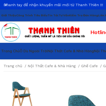
Nhanh tay để nhận khuyến mãi mới từ Thanh Thiên !!!
Giới Thiệu
Công Trình Tiêu Biểu
Tin Tức
Tư Vấn
Kiểm Tra Đơn Hàng
Liên 
Hotlin
Trang Chủ
Ô Dù Ngoài Trời
Nội Thất Cafe & Nhà Hàng
Nội Th
Trang chủ
Nội Thất Cafe & Nhà Hàng
Ghế Cafe
G