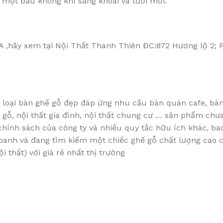
 một bầu không khí sảng khoái và tươi mới.
A ,hãy xem tại Nội Thất Thanh Thiên ĐC:872 Hương lộ 2; P
loại bàn ghế gỗ đẹp đáp ứng nhu cầu bàn quán cafe, bàn 
hất gỗ, nội thất gia đình, nội thất chung cư … sản phẩm c
 chính sách của công ty và nhiều quy tắc hữu ích khác, 
nh và đang tìm kiếm một chiếc ghế gỗ chất lượng cao ch
 thất) với giá rẻ nhất thị trường