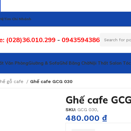
Hệ
Tìm Chi Nhánh
e: (028)36.010.299
-
0943594386
ất Văn Phòng
Giường & Sofa
Ghế Băng Chờ
Nội Thất Salon Tóc
hế gỗ cafe
Ghế cafe GCG 030
Ghế cafe GCG
SKU:
GCG 030,
480.000
₫