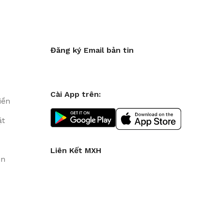
Đăng ký Email bản tin
Cài App trên:
iền
ặt
Liên Kết MXH
in