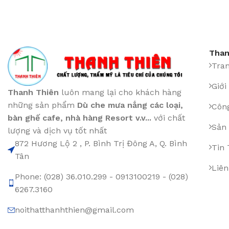
Than
Tra
Giới
Thanh Thiên
luôn mang lại cho khách hàng
những sản phẩm
Dù che mưa nắng các loại
,
Công
bàn ghế cafe
,
nhà hàng Resort v.v...
với chất
Sản
lượng và dịch vụ tốt nhất
872 Hương Lộ 2 , P. Bình Trị Đông A, Q. Bình
Tin
Tân
Liên
Phone: (028) 36.010.299 - 0913100219 - (028)
6267.3160
noithatthanhthien@gmail.com