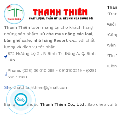
Than
Tra
Giới
Thanh Thiên
luôn mang lại cho khách hàng
những sản phẩm
Dù che mưa nắng các loại
,
Công
bàn ghế cafe
,
nhà hàng Resort v.v...
với chất
Sản
lượng và dịch vụ tốt nhất
872 Hương Lộ 2 , P. Bình Trị Đông A, Q. Bình
Tin
Tân
Liên
Phone: (028) 36.010.299 - 0913100219 - (028)
6267.3160
noithatthanhthien@gmail.com
Bản quyền thuộc
Thanh Thien Co., Ltd
. Sao chép vui 