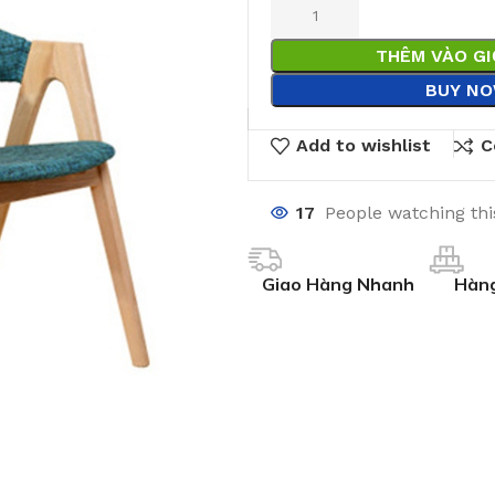
THÊM VÀO G
BUY N
Add to wishlist
C
17
People watching th
Giao Hàng Nhanh
Hàng