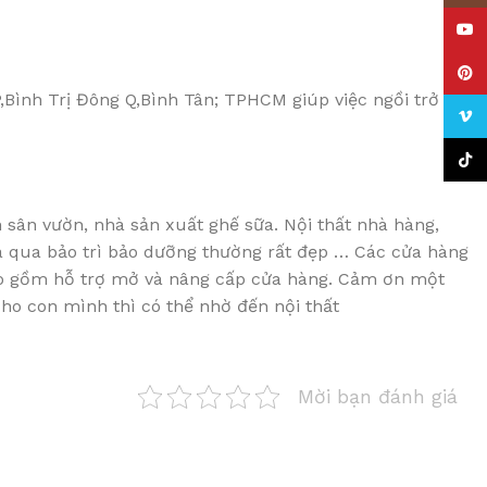
YouT
Pinte
,Bình Trị Đông Q,Bình Tân; TPHCM giúp việc ngồi trở
Vime
TikTo
sân vườn, nhà sản xuất ghế sữa. Nội thất nhà hàng,
hưa qua bảo trì bảo dưỡng thường rất đẹp … Các cửa hàng
bao gồm hỗ trợ mở và nâng cấp cửa hàng. Cảm ơn một
o con mình thì có thể nhờ đến nội thất
Mời bạn đánh giá