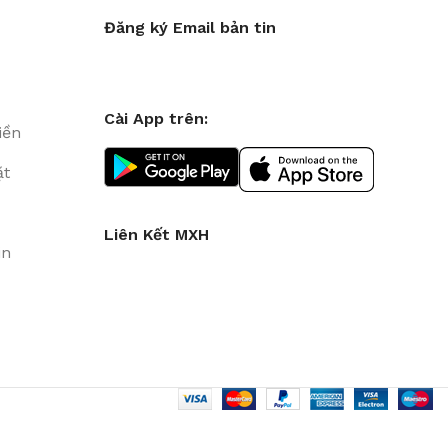
Đăng ký Email bản tin
Cài App trên:
iền
ặt
Liên Kết MXH
in