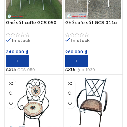
Ghế sắt caffe GCS 050
Ghế cafe sắt GCS 011a
In stock
In stock
340.000
₫
260.000
₫
THÊM VÀO GIỎ HÀNG
THÊM VÀO GIỎ HÀNG
SKU:
GCS 050
SKU:
gcp 1030