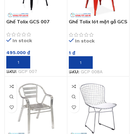
Ghế Tolix GCS 007
Ghế Tolix lót mặt gỗ GCS
008A
In stock
In stock
495.000
₫
1
₫
THÊM VÀO GIỎ HÀNG
THÊM VÀO GIỎ HÀNG
SKU:
GCP 007
SKU:
GCP 008A