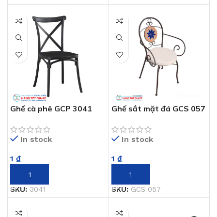
Ghế cà phê GCP 3041
Ghế sắt mặt đá GCS 057
In stock
In stock
1
₫
1
₫
THÊM VÀO GIỎ HÀNG
THÊM VÀO GIỎ HÀNG
SKU:
3041
SKU:
GCS 057