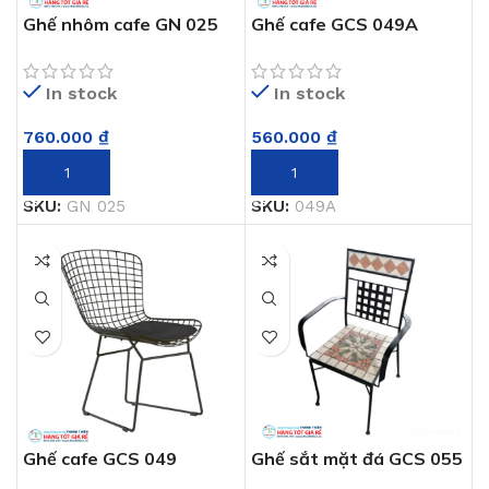
Ghế nhôm cafe GN 025
Ghế cafe GCS 049A
In stock
In stock
760.000
₫
560.000
₫
THÊM VÀO GIỎ HÀNG
THÊM VÀO GIỎ HÀNG
SKU:
GN 025
SKU:
049A
Ghế cafe GCS 049
Ghế sắt mặt đá GCS 055