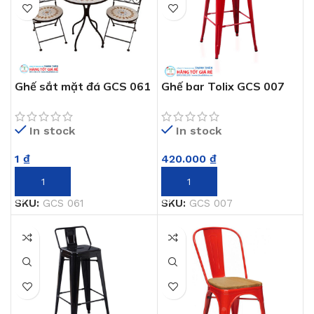
Ghế sắt mặt đá GCS 061
Ghế bar Tolix GCS 007
In stock
In stock
1
₫
420.000
₫
THÊM VÀO GIỎ HÀNG
THÊM VÀO GIỎ HÀNG
SKU:
GCS 061
SKU:
GCS 007