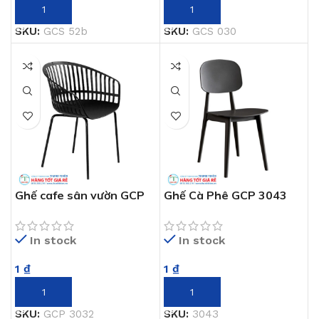
THÊM VÀO GIỎ HÀNG
THÊM VÀO GIỎ HÀNG
SKU:
GCS 52b
SKU:
GCS 030
Ghế cafe sân vườn GCP
Ghế Cà Phê GCP 3043
3032
In stock
In stock
1
₫
1
₫
THÊM VÀO GIỎ HÀNG
THÊM VÀO GIỎ HÀNG
SKU:
3043
SKU:
GCP 3032