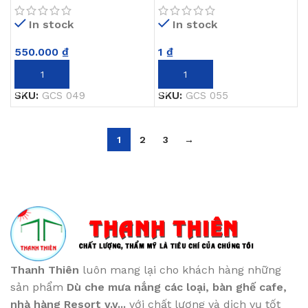
In stock
In stock
550.000
₫
1
₫
THÊM VÀO GIỎ HÀNG
THÊM VÀO GIỎ HÀNG
SKU:
GCS 049
SKU:
GCS 055
1
2
3
→
Thanh Thiên
luôn mang lại cho khách hàng những
sản phẩm
Dù che mưa nắng các loại
, bàn ghế cafe
,
nhà hàng Resort v.v...
với chất lượng và dịch vụ tốt