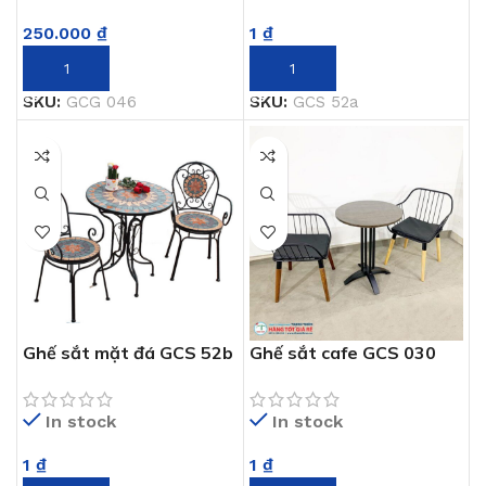
250.000
₫
1
₫
THÊM VÀO GIỎ HÀNG
THÊM VÀO GIỎ HÀNG
SKU:
GCG 046
SKU:
GCS 52a
Ghế sắt mặt đá GCS 52b
Ghế sắt cafe GCS 030
In stock
In stock
1
₫
1
₫