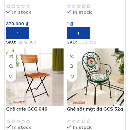
In stock
In stock
370.000
₫
1
₫
THÊM VÀO GIỎ HÀNG
THÊM VÀO GIỎ HÀNG
SKU:
GCG 080
SKU:
GCS 058
Ghế cafe GCG 046
Ghế sắt mặt đá GCS 52a
In stock
In stock