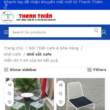
Nhanh tay để nhận khuyến mãi mới từ Thanh Thiên
!!!
Trang chủ
Nội Thất Cafe & Nhà Hàng
Ghế Cafe
Ghế sắt cafe
Hiển thị 1–24 của 63 kết quả
Show sidebar
Filters