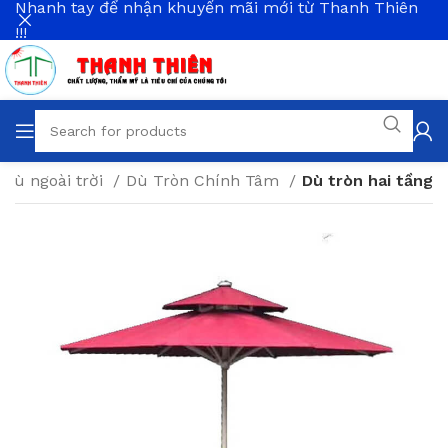
Nhanh tay để nhận khuyến mãi mới từ Thanh Thiên
!!!
 dù ngoài trời
Dù Tròn Chính Tâm
Dù tròn hai tầng