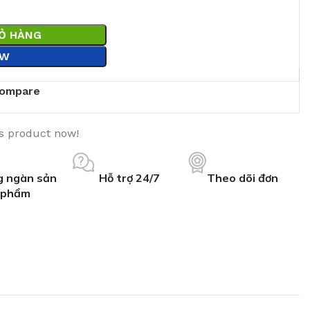
IỎ HÀNG
OW
ompare
is product now!
 ngàn sản
Hỗ trợ 24/7
Theo dõi đơn
phẩm