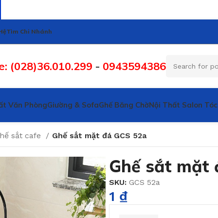
Hệ
Tìm Chi Nhánh
e: (028)36.010.299
-
0943594386
ất Văn Phòng
Giường & Sofa
Ghế Băng Chờ
Nội Thất Salon Tóc
hế sắt cafe
Ghế sắt mặt đá GCS 52a
Ghế sắt mặt 
SKU:
GCS 52a
1
₫