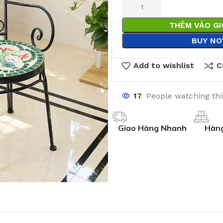
THÊM VÀO G
BUY N
Add to wishlist
C
17
People watching th
Giao Hàng Nhanh
Hàng