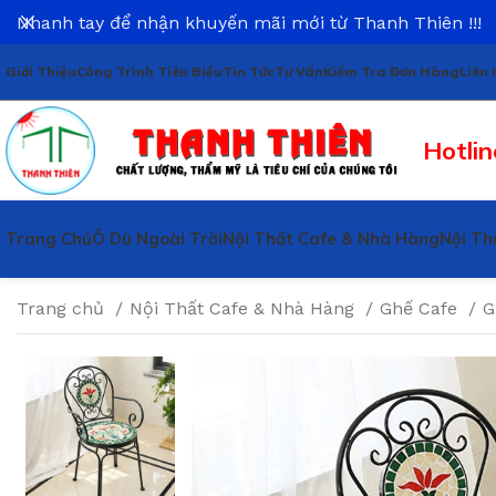
Nhanh tay để nhận khuyến mãi mới từ Thanh Thiên !!!
Giới Thiệu
Công Trình Tiêu Biểu
Tin Tức
Tư Vấn
Kiểm Tra Đơn Hàng
Liên 
Hotlin
Trang Chủ
Ô Dù Ngoài Trời
Nội Thất Cafe & Nhà Hàng
Nội Th
Trang chủ
Nội Thất Cafe & Nhà Hàng
Ghế Cafe
G