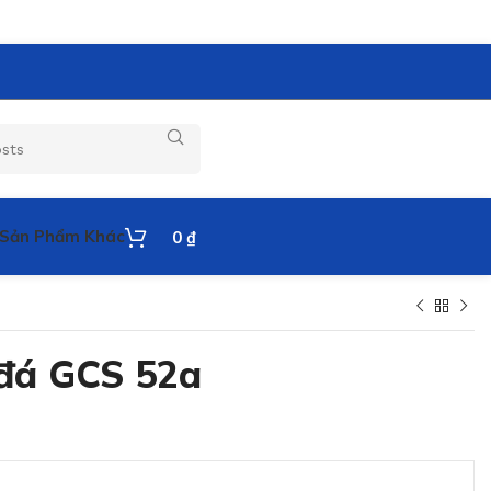
Sản Phẩm Khác
0
₫
đá GCS 52a