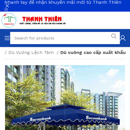
Nhanh tay để nhận khuyến mãi mới từ Thanh Thiên
!!!
ời
Dù Vuông Lệch Tâm
Dù vuông cao cấp xuất khẩu