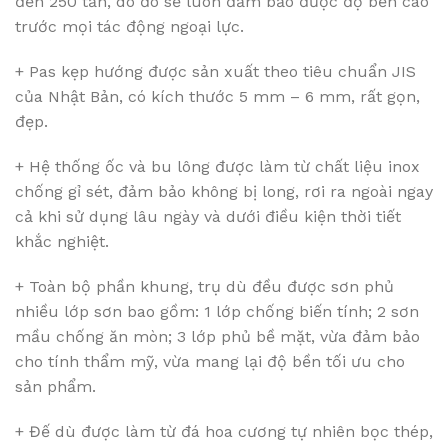
đến 250 tấn, do đó sẽ luôn đảm bảo được độ bền cao
trước mọi tác động ngoại lực.
+ Pas kẹp hướng được sản xuất theo tiêu chuẩn JIS
của Nhật Bản, có kích thước 5 mm – 6 mm, rất gọn,
đẹp.
+ Hệ thống ốc và bu lông được làm từ chất liệu inox
chống gỉ sét, đảm bảo không bị long, rơi ra ngoài ngay
cả khi sử dụng lâu ngày và dưới điều kiện thời tiết
khắc nghiệt.
+ Toàn bộ phần khung, trụ dù đều được sơn phủ
nhiều lớp sơn bao gồm: 1 lớp chống biến tính; 2 sơn
mầu chống ăn mòn; 3 lớp phủ bề mặt, vừa đảm bảo
cho tính thẩm mỹ, vừa mang lại độ bền tối ưu cho
sản phẩm.
+ Đế dù được làm từ đá hoa cương tự nhiên bọc thép,