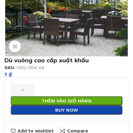
Click to enlarge
Dù vuông cao cấp xuất khẩu
SKU:
ODU 004 xd
1
₫
THÊM VÀO GIỎ HÀNG
BUY NOW
Add to wishlist
Compare