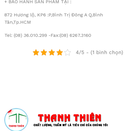
+ BẢO HÀNH SẢN PHẨM TẠI :
872 Hương lộ, KP6 :P,Bình Trị Đông A Q,Bình
Tân,Tp.HCM
Tel: (08) 36.010.299 -Fax:(08) 6267.3160
4/5 - (1 bình chọn)