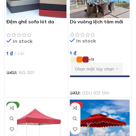
Đệm ghế sofa lót da
Dù vuông lệch tâm mới
Simili NG 001
In stock
In stock
1
₫
1
₫
cái
+11
THÊM VÀO GIỎ HÀNG
SKU:
NG 001
CHỌN
SKU:
ODU 021 tím
NEW
HOT