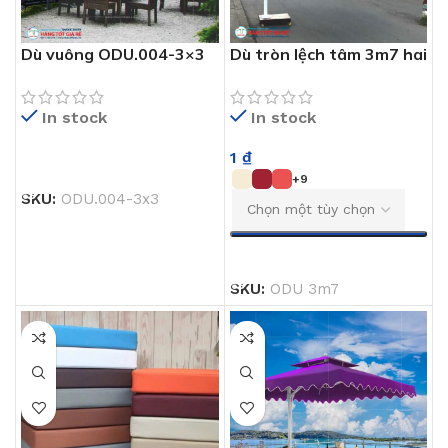
Dù vuông ODU.004-3×3
Dù tròn lệch tâm 3m7 hai
xuất khẩu
mầu
In stock
In stock
1
₫
ĐỌC TIẾP
+9
SKU:
ODU.004-3x3
CHỌN
SKU:
ODU 3m7