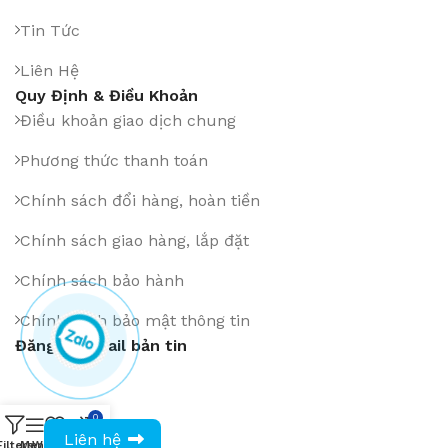
Tin Tức
Liên Hệ
Quy Định & Điều Khoản
Điều khoản giao dịch chung
Phương thức thanh toán
Chính sách đổi hàng, hoàn tiền
Chính sách giao hàng, lắp đặt
Chính sách bảo hành
Chính sách bảo mật thông tin
Đăng ký Email bản tin
0
0943594386
Cài App trên:
Liên hệ
Filters
Menu
Wishlist
Compare
Cart