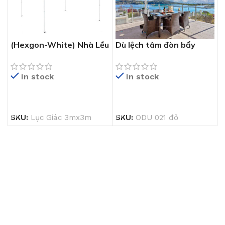
(Hexgon-White) Nhà Lều
Dù lệch tâm đòn bẩy
Rút Khung Lục Giác
ODU 021
3mx3m
In stock
In stock
ĐỌC TIẾP
ĐỌC TIẾP
SKU:
Lục Giác 3mx3m
SKU:
ODU 021 đỏ