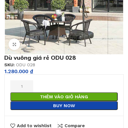
Click to enlarge
Dù vuông giá rẻ ODU 028
SKU:
ODU 028
1.280.000
₫
THÊM VÀO GIỎ HÀNG
BUY NOW
Add to wishlist
Compare