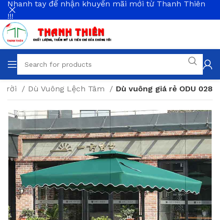
Nhanh tay để nhận khuyến mãi mới từ Thanh Thiên
!!!
 trời
Dù Vuông Lệch Tâm
Dù vuông giá rẻ ODU 028