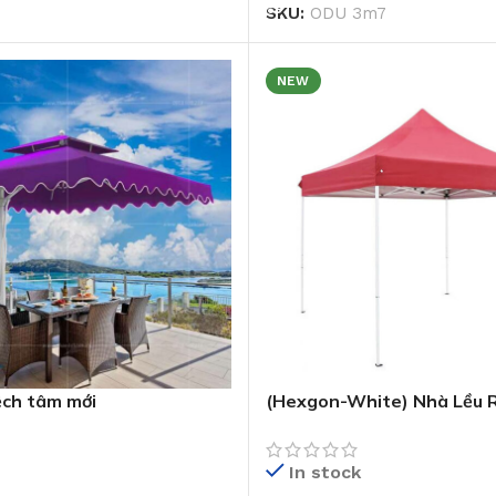
SKU:
ODU 3m7
NEW
ệch tâm mới
(Hexgon-White) Nhà Lều 
Lục Giác 3mx3m
In stock