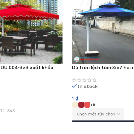
ODU.004-3×3 xuất khẩu
Dù tròn lệch tâm 3m7 hai
In stock
1
₫
+9
04-3x3
CHỌN