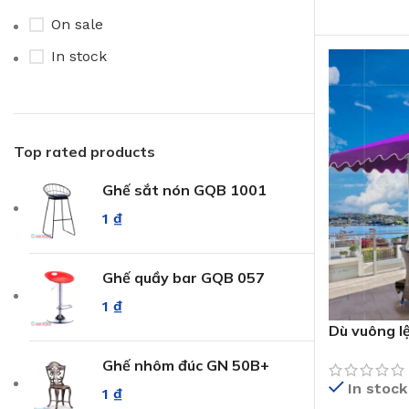
Xanh dương
6
On sale
Xanh lá
6
In stock
Xanh rêu
6
Top rated products
Ghế sắt nón GQB 1001
1
₫
Ghế quầy bar GQB 057
1
₫
Dù vuông l
Ghế nhôm đúc GN 50B+
In stock
1
₫