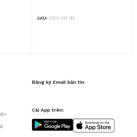
ĐỌC TIẾP
SKU:
ODU 021 đỏ
Đăng ký Email bản tin
Cài App trên:
iền
ặt