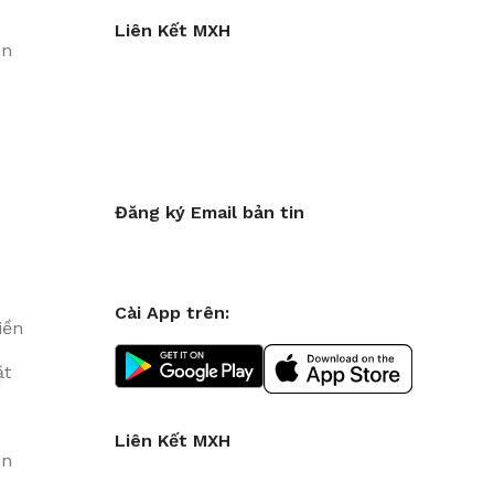
Liên Kết MXH
in
Đăng ký Email bản tin
Cài App trên:
iền
ặt
Liên Kết MXH
in