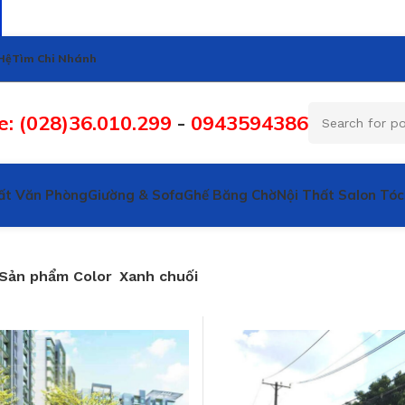
Hệ
Tìm Chi Nhánh
e: (028)36.010.299
-
0943594386
ất Văn Phòng
Giường & Sofa
Ghế Băng Chờ
Nội Thất Salon Tóc
Sản phẩm Color
Xanh chuối