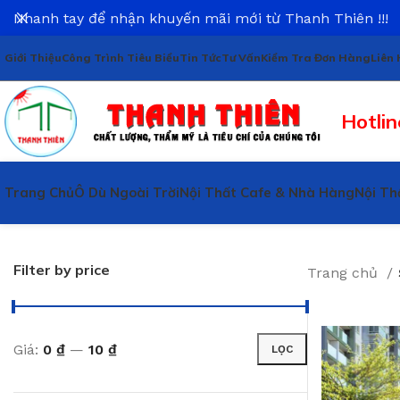
Nhanh tay để nhận khuyến mãi mới từ Thanh Thiên !!!
Giới Thiệu
Công Trình Tiêu Biểu
Tin Tức
Tư Vấn
Kiểm Tra Đơn Hàng
Liên 
Hotlin
Trang Chủ
Ô Dù Ngoài Trời
Nội Thất Cafe & Nhà Hàng
Nội Th
Filter by price
Trang chủ
Giá:
0 ₫
—
10 ₫
LỌC