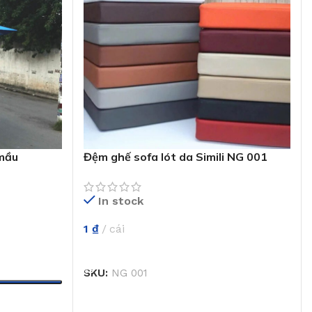
 mầu
Đệm ghế sofa lót da Simili NG 001
In stock
1
₫
cái
THÊM VÀO GIỎ HÀNG
SKU:
NG 001