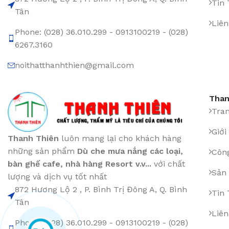
Tin
Tân
Liên
Phone: (028) 36.010.299 - 0913100219 - (028)
6267.3160
noithatthanhthien@gmail.com
Than
Tra
Giới
Thanh Thiên
luôn mang lại cho khách hàng
những sản phẩm
Dù che mưa nắng các loại
,
Công
bàn ghế cafe
,
nhà hàng Resort v.v...
với chất
Sản
lượng và dịch vụ tốt nhất
872 Hương Lộ 2 , P. Bình Trị Đông A, Q. Bình
Tin
Tân
Liên
Phone: (028) 36.010.299 - 0913100219 - (028)