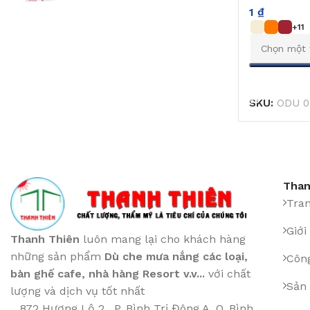
1
₫
+11
CHỌN
SKU:
ODU 0
Than
Tra
Giới
Thanh Thiên
luôn mang lại cho khách hàng
những sản phẩm
Dù che mưa nắng các loại
,
Công
bàn ghế cafe
,
nhà hàng Resort v.v...
với chất
Sản
lượng và dịch vụ tốt nhất
872 Hương Lộ 2 , P. Bình Trị Đông A, Q. Bình