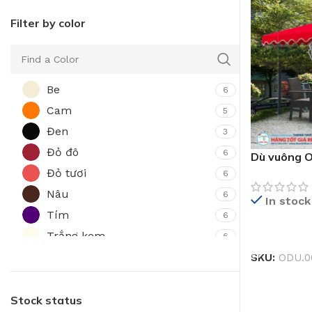
Filter by color
Be
6
Cam
5
Đen
3
Đỏ đô
6
Dù vuông 
Đỏ tươi
6
Nâu
6
In stock
Tím
6
Trắng kem
ĐỌC TIẾP
6
Vàng
SKU:
ODU.0
5
Xám
6
Xanh biển
Stock status
6