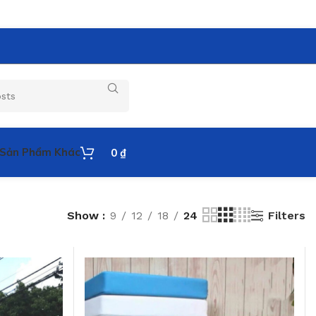
Sản Phẩm Khác
0
₫
Filters
Show
9
12
18
24