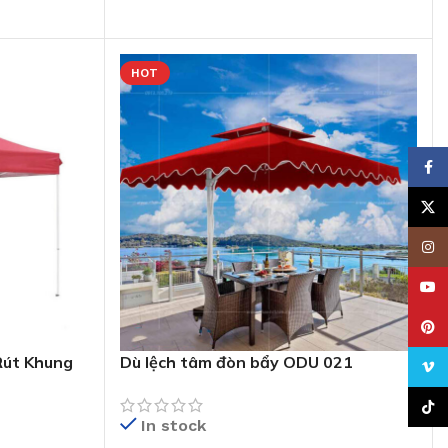
HOT
Face
X
Insta
YouT
Pinte
Rút Khung
Dù lệch tâm đòn bẩy ODU 021
Vime
TikTo
In stock