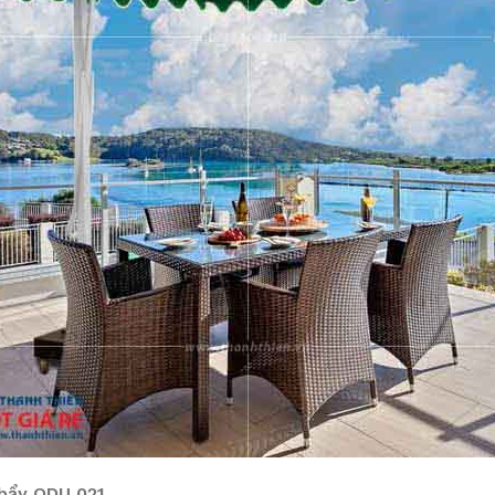
 bẩy ODU 021