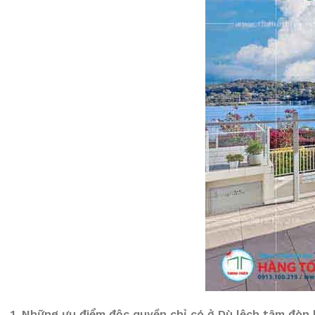
1. Những ưu điểm độc quyền chỉ có ở Dù lệch tâm đòn