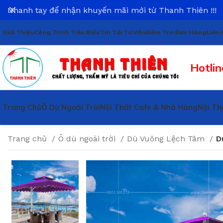
Nhanh tay để nhận khuyến mãi mới từ Thanh Thiên !!!
Giới Thiệu
Công Trình Tiêu Biểu
Tin Tức
Tư Vấn
Kiểm Tra Đơn Hàng
Liên 
Hotlin
Trang Chủ
Ô Dù Ngoài Trời
Nội Thất Cafe & Nhà Hàng
Nội Th
Trang chủ
Ô dù ngoài trời
Dù Vuông Lệch Tâm
D