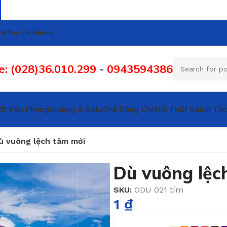
Hệ
Tìm Chi Nhánh
e: (028)36.010.299
-
0943594386
ất Văn Phòng
Giường & Sofa
Ghế Băng Chờ
Nội Thất Salon Tóc
ù vuông lệch tâm mới
Dù vuông lệc
SKU:
ODU 021 tím
1
₫