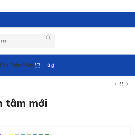
Sản Phẩm Khác
0
₫
h tâm mới