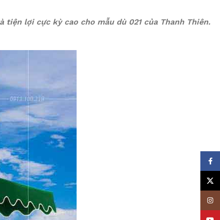
à tiện lợi cực kỳ cao cho mẫu dù 021 của Thanh Thiên.
Face
X
Insta