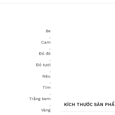
Be
,
Cam
,
Đỏ đô
,
Đỏ tươi
,
Nâu
,
Tím
,
Trắng kem
KÍCH THƯỚC SẢN PH
,
Vàng