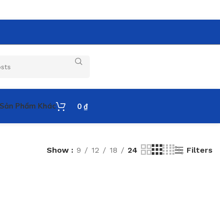
Sản Phẩm Khác
0
₫
Filters
Show
9
12
18
24