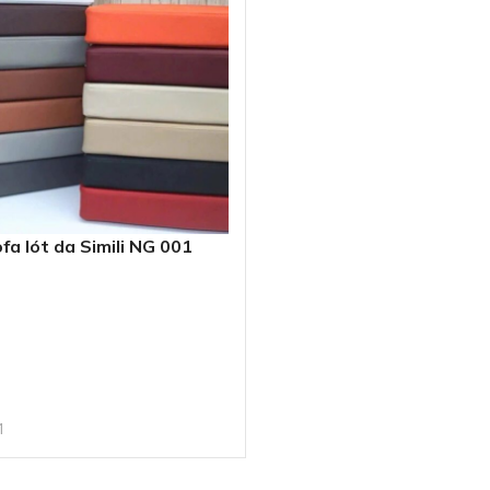
a lót da Simili NG 001
GIỎ HÀNG
1