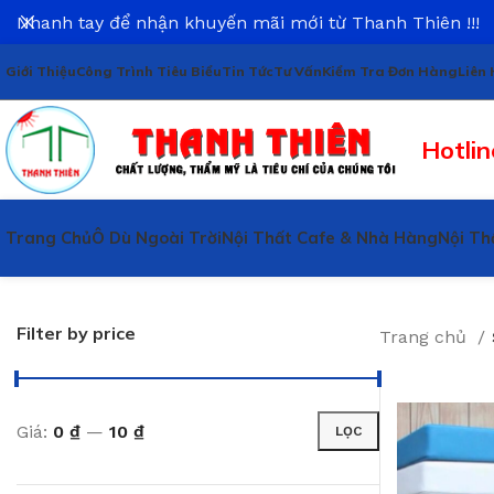
Nhanh tay để nhận khuyến mãi mới từ Thanh Thiên !!!
Giới Thiệu
Công Trình Tiêu Biểu
Tin Tức
Tư Vấn
Kiểm Tra Đơn Hàng
Liên 
Hotlin
Trang Chủ
Ô Dù Ngoài Trời
Nội Thất Cafe & Nhà Hàng
Nội Th
Filter by price
Trang chủ
Giá:
0 ₫
—
10 ₫
LỌC