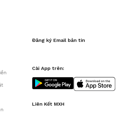
Đăng ký Email bản tin
Cài App trên:
iền
ặt
Liên Kết MXH
in