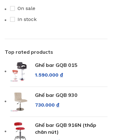
Xanh chuối
1
On sale
Xanh dương
1
In stock
Xanh lá
1
Xanh rêu
1
Top rated products
Ghế bar GQB 015
1.590.000
₫
Ghế bar GQB 930
730.000
₫
Ghế bar GQB 916N (thấp
chân nút)