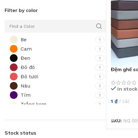
Filter by color
Be
1
Cam
1
Đen
1
Đỏ đô
1
Đệm ghế sof
Đỏ tươi
1
Nâu
1
In stock
Tím
1
1
₫
cái
Trắng kem
1
THÊM VÀO 
Vàng
1
SKU:
NG 00
Xám
1
Xanh biển
Stock status
1