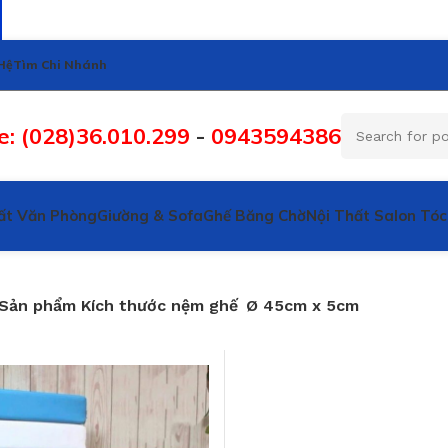
Hệ
Tìm Chi Nhánh
e: (028)36.010.299
-
0943594386
ất Văn Phòng
Giường & Sofa
Ghế Băng Chờ
Nội Thất Salon Tóc
Sản phẩm Kích thước nệm ghế
Ø 45cm x 5cm