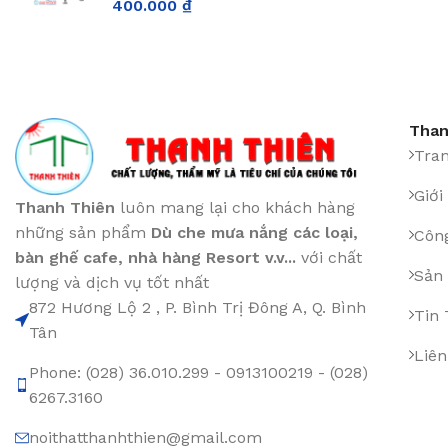
400.000
₫
Than
Tra
Giới
Thanh Thiên
luôn mang lại cho khách hàng
những sản phẩm
Dù che mưa nắng các loại
,
Công
bàn ghế cafe
,
nhà hàng Resort v.v...
với chất
Sản
lượng và dịch vụ tốt nhất
872 Hương Lộ 2 , P. Bình Trị Đông A, Q. Bình
Tin
Tân
Liên
Phone: (028) 36.010.299 - 0913100219 - (028)
6267.3160
noithatthanhthien@gmail.com