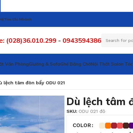
Hệ
Tìm Chi Nhánh
e: (028)36.010.299
-
0943594386
ất Văn Phòng
Giường & Sofa
Ghế Băng Chờ
Nội Thất Salon Tóc
ù lệch tâm đòn bẩy ODU 021
Dù lệch tâm 
SKU:
ODU 021 đỏ
COLOR