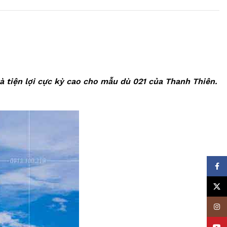
à tiện lợi cực kỳ cao cho mẫu dù 021 của Thanh Thiên.
Face
X
Insta