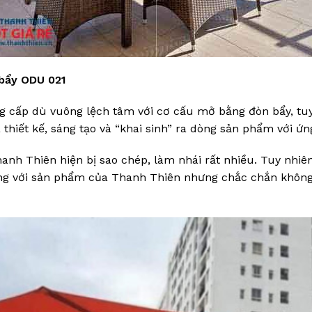
 bẩy ODU 021
cung cấp dù vuông lệch tâm với cơ cấu mở bằng đòn bẩy, 
 thiết kế, sáng tạo và “khai sinh” ra dòng sản phẩm với ứn
nh Thiên hiện bị sao chép, làm nhái rất nhiều. Tuy nhiên
ống với sản phẩm của Thanh Thiên nhưng chắc chắn khôn