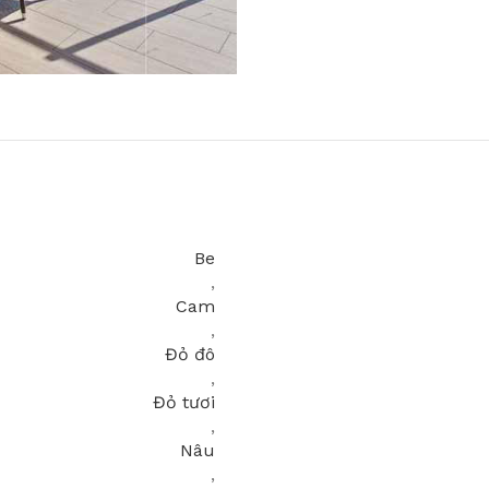
Be
,
Cam
,
Đỏ đô
,
Đỏ tươi
,
Nâu
,