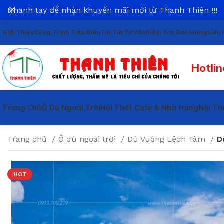
Nhanh tay để nhận khuyến mãi mới từ Thanh Thiên !!!
Giới Thiệu
Công Trình Tiêu Biểu
Tin Tức
Tư Vấn
Kiểm Tra Đơn Hàng
Liên 
Hotlin
Trang Chủ
Ô Dù Ngoài Trời
Nội Thất Cafe & Nhà Hàng
Nội Th
Trang chủ
Ô dù ngoài trời
Dù Vuông Lệch Tâm
D
HOT