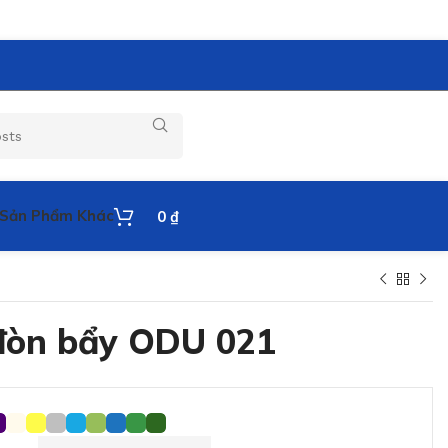
Sản Phẩm Khác
0
₫
đòn bẩy ODU 021