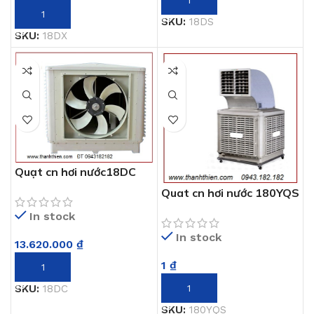
THÊM VÀO GIỎ HÀNG
SKU:
18DS
SKU:
18DX
Quạt cn hơi nước18DC
Quat cn hơi nước 180YQS
In stock
In stock
13.620.000
₫
1
₫
THÊM VÀO GIỎ HÀNG
THÊM VÀO GIỎ HÀNG
SKU:
18DC
SKU:
180YQS