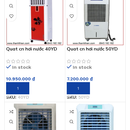
Quat cn hơi nước 40YD
Quat cn hơi nước 50YD
In stock
In stock
10.950.000
₫
7.200.000
₫
THÊM VÀO GIỎ HÀNG
THÊM VÀO GIỎ HÀNG
SKU:
40YD
SKU:
50YD