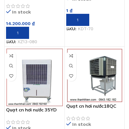
1
₫
In stock
THÊM VÀO GIỎ HÀNG
14.200.000
₫
SKU:
KDT-70
THÊM VÀO GIỎ HÀNG
SKU:
XZ13-080
Quạt cn hơi nước18QC
Quạt cn hơi nước 35YD
In stock
In stock