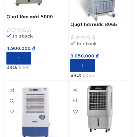
Quạt làm mát 5000
Quạt hơi nước B065
In stock
In stock
4.900.000
₫
9.050.000
₫
THÊM VÀO GIỎ HÀNG
THÊM VÀO GIỎ HÀNG
SKU:
5000
SKU:
B065