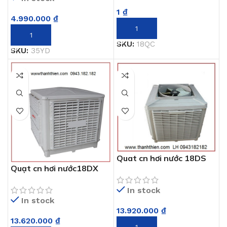
1
₫
4.990.000
₫
THÊM VÀO GIỎ HÀNG
THÊM VÀO GIỎ HÀNG
SKU:
18QC
SKU:
35YD
Quat cn hơi nước 18DS
Quạt cn hơi nước18DX
In stock
In stock
13.920.000
₫
13.620.000
₫
THÊM VÀO GIỎ HÀNG