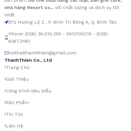
sản phẩm
Dù che mưa nắng các loại
, bàn ghế cafe
,
nhà hàng Resort v.v...
với chất lượng và dịch vụ tốt
nhất
872 Hương Lộ 2 , P. Bình Trị Đông A, Q. Bình Tân
Phone: (028) 36.010.299 - 0913100219 - (028)
6267.3160
noithatthanhthien@gmail.com
ThanhThien Co., Ltd
Trang Chủ
Giới Thiệu
Công trình tiêu biểu
Sản Phẩm
Tin Tức
Liên Hệ