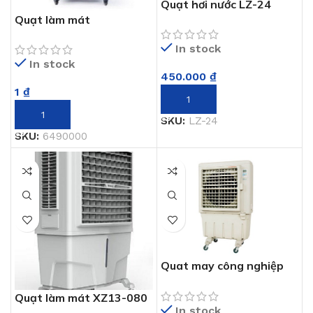
Quạt hơi nước LZ-24
Quạt làm mát
In stock
In stock
450.000
₫
1
₫
THÊM VÀO GIỎ HÀNG
THÊM VÀO GIỎ HÀNG
SKU:
LZ-24
SKU:
6490000
Quat may công nghiệp
hơi nước KDT-70
Quạt làm mát XZ13-080
In stock