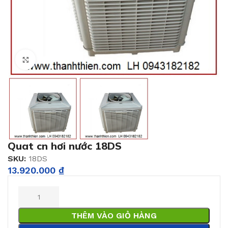
Click to enlarge
Quat cn hơi nước 18DS
SKU:
18DS
13.920.000
₫
THÊM VÀO GIỎ HÀNG