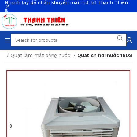
Nhanh tay để nhận khuyến mãi mới từ Thanh Thiên
!!!
ác
Quạt làm mát bằng nước
Quat cn hơi nước 18DS