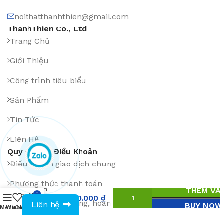
noithatthanhthien@gmail.com
ThanhThien Co., Ltd
Trang Chủ
Giới Thiệu
Công trình tiêu biểu
Sản Phẩm
Tin Tức
Liên Hệ
Quy Định & Điều Khoản
Điều khoản giao dịch chung
Quat
Phương thức thanh toán
cn
THÊM VÀ
0
hơi
13.920.000
₫
0943594386
Chính sách đổi hàng, hoàn tiền
Liên hệ
BUY NO
nước
Menu
Wishlist
Compare
Cart
18DS