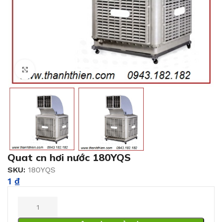
Click to enlarge
Quat cn hơi nước 180YQS
SKU:
180YQS
1
₫