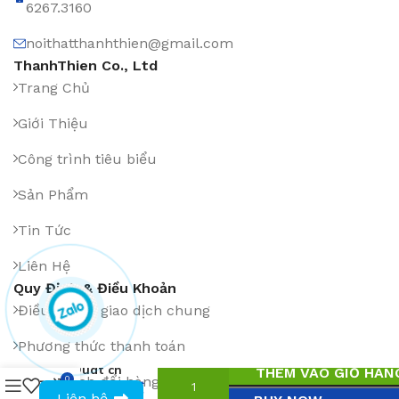
6267.3160
noithatthanhthien@gmail.com
ThanhThien Co., Ltd
Trang Chủ
Giới Thiệu
Công trình tiêu biểu
Sản Phẩm
Tin Tức
Liên Hệ
Quy Định & Điều Khoản
Điều khoản giao dịch chung
Phương thức thanh toán
Quat cn
THÊM VÀO GIỎ HÀN
Chính sách đổi hàng, hoàn tiền
0
hơi nước
1
₫
0943594386
Liên hệ