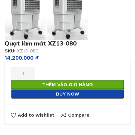
Quạt làm mát XZ13-080
SKU:
XZ13-080
14.200.000
₫
THÊM VÀO GIỎ HÀNG
BUY NOW
Add to wishlist
Compare