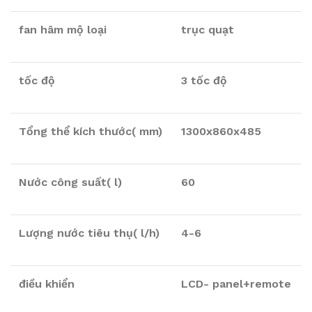
fan hâm mộ loại
trục quạt
tốc độ
3 tốc độ
Tổng thể kích thước( mm)
1300x860x485
Nước công suất( l)
60
Lượng nước tiêu thụ( l/h)
4-6
điều khiển
LCD- panel+remote