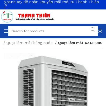
Nhanh tay để nhận khuyến mãi mới từ Thanh Thiên
!!!
c
Quạt làm mát bằng nước
Quạt làm mát XZ13-080