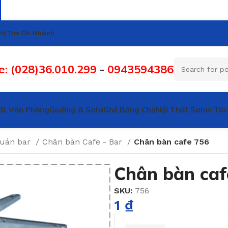
Hệ
Tìm Chi Nhánh
e: (028)36.010.299
-
0943594386
ất Văn Phòng
Giường & Sofa
Ghế Băng Chờ
Nội Thất Salon Tóc
quán bar
Chân bàn Cafe - Bar
Chân bàn cafe 756
Chân bàn caf
SKU:
756
1
₫