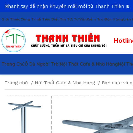
Nhanh tay để nhận khuyến mãi mới từ Thanh Thiên !!!
Giới Thiệu
Công Trình Tiêu Biểu
Tin Tức
Tư Vấn
Kiểm Tra Đơn Hàng
Liên 
Hotlin
Trang Chủ
Ô Dù Ngoài Trời
Nội Thất Cafe & Nhà Hàng
Nội Th
Trang chủ
Nội Thất Cafe & Nhà Hàng
Bàn cafe và 