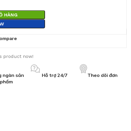
IỎ HÀNG
OW
ompare
is product now!
 ngàn sản
Hỗ trợ 24/7
Theo dõi đơn
phẩm