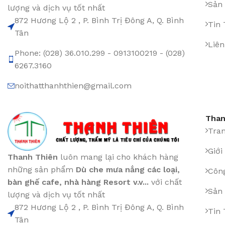
Sản
lượng và dịch vụ tốt nhất
872 Hương Lộ 2 , P. Bình Trị Đông A, Q. Bình
Tin
Tân
Liên
Phone: (028) 36.010.299 - 0913100219 - (028)
6267.3160
noithatthanhthien@gmail.com
Than
Tra
Giới
Thanh Thiên
luôn mang lại cho khách hàng
những sản phẩm
Dù che mưa nắng các loại
,
Công
bàn ghế cafe
,
nhà hàng Resort v.v...
với chất
Sản
lượng và dịch vụ tốt nhất
872 Hương Lộ 2 , P. Bình Trị Đông A, Q. Bình
Tin
Tân