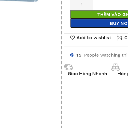
THÊM VÀO G
BUY N
Add to wishlist
C
15
People watching th
Giao Hàng Nhanh
Hàng