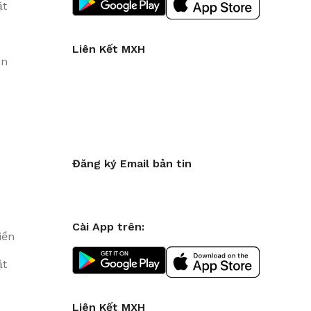
ặt
Liên Kết MXH
in
Đăng ký Email bản tin
Cài App trên:
iền
ặt
Liên Kết MXH