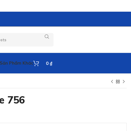
Sản Phẩm Khác
0
₫
e 756