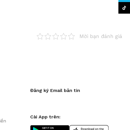
TikTo
Mời bạn đánh giá
Đăng ký Email bản tin
Cài App trên:
iền