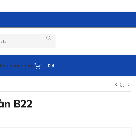
Sản Phẩm Khác
0
₫
àn B22