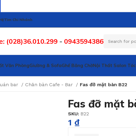
Hệ
Tìm Chi Nhánh
e: (028)36.010.299
-
0943594386
ất Văn Phòng
Giường & Sofa
Ghế Băng Chờ
Nội Thất Salon Tóc
quán bar
Chân bàn Cafe - Bar
Fas đỡ mặt bàn B22
Fas đỡ mặt b
SKU:
B22
1
₫