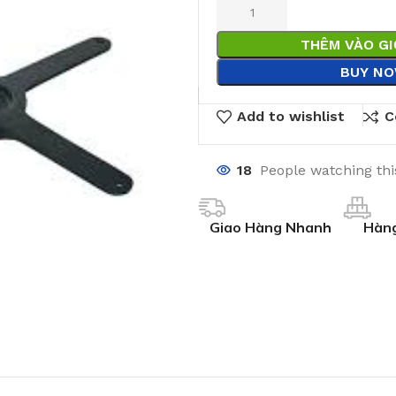
THÊM VÀO G
BUY N
Add to wishlist
C
18
People watching th
Giao Hàng Nhanh
Hàng