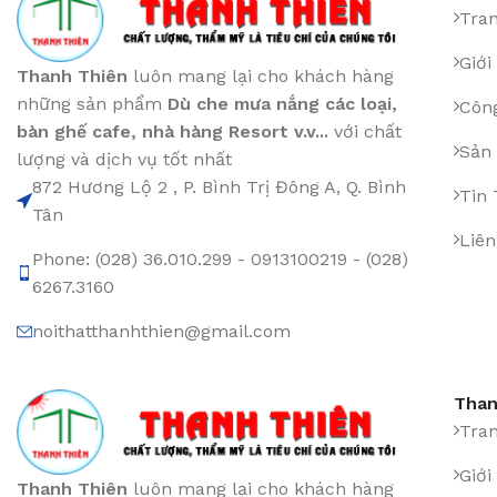
Tra
Giới
Thanh Thiên
luôn mang lại cho khách hàng
những sản phẩm
Dù che mưa nắng các loại
,
Công
bàn ghế cafe
,
nhà hàng Resort v.v...
với chất
Sản
lượng và dịch vụ tốt nhất
872 Hương Lộ 2 , P. Bình Trị Đông A, Q. Bình
Tin
Tân
Liên
Phone: (028) 36.010.299 - 0913100219 - (028)
6267.3160
noithatthanhthien@gmail.com
Than
Tra
Giới
Thanh Thiên
luôn mang lại cho khách hàng