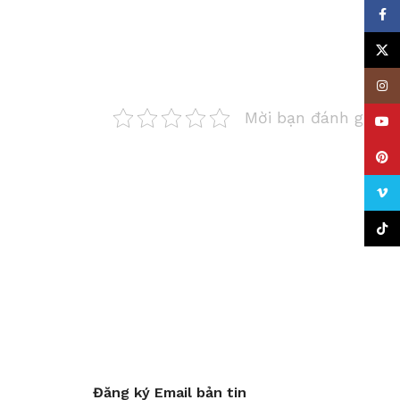
Face
X
Insta
Mời bạn đánh giá
YouT
Pinte
Vime
TikTo
Đăng ký Email bản tin