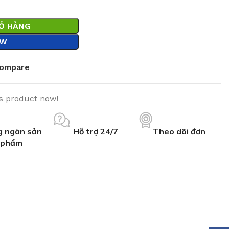
IỎ HÀNG
OW
ompare
is product now!
 ngàn sản
Hỗ trợ 24/7
Theo dõi đơn
phẩm