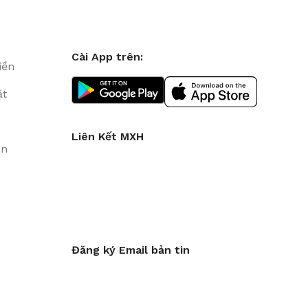
Cài App trên:
iền
ặt
Liên Kết MXH
in
Đăng ký Email bản tin