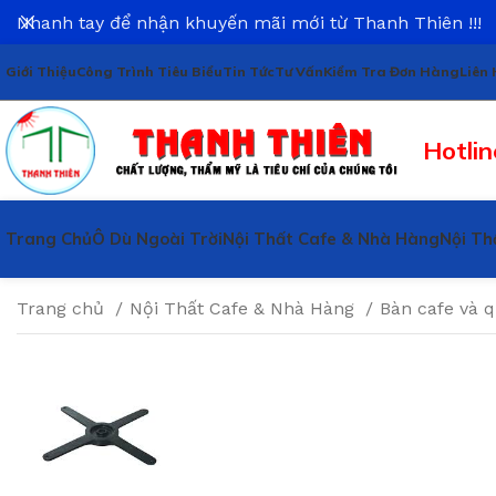
Nhanh tay để nhận khuyến mãi mới từ Thanh Thiên !!!
Giới Thiệu
Công Trình Tiêu Biểu
Tin Tức
Tư Vấn
Kiểm Tra Đơn Hàng
Liên 
Hotlin
Trang Chủ
Ô Dù Ngoài Trời
Nội Thất Cafe & Nhà Hàng
Nội Th
Trang chủ
Nội Thất Cafe & Nhà Hàng
Bàn cafe và 