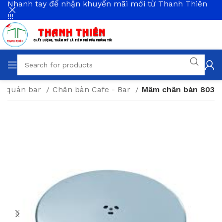
Nhanh tay để nhận khuyến mãi mới từ Thanh Thiên
!!!
và quán bar
Chân bàn Cafe - Bar
Mâm chân bàn 803