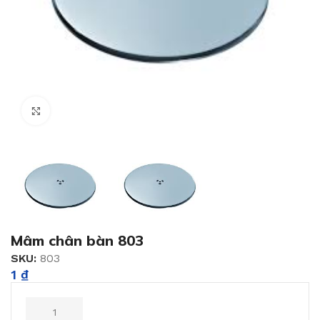
Click to enlarge
Mâm chân bàn 803
SKU:
803
1
₫