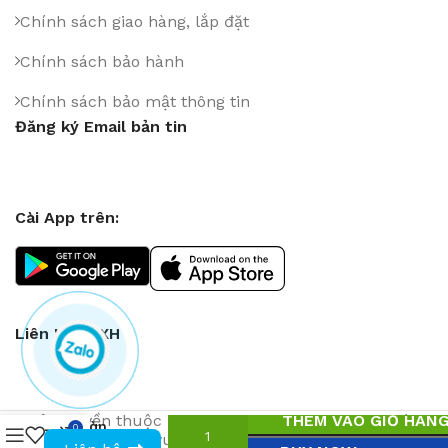
Chính sách giao hàng, lắp đặt
Chính sách bảo hành
Chính sách bảo mật thông tin
Đăng ký Email bản tin
Cài App trên:
Liên Kết MXH
Chân
Bản quyền thuộc
Thanh Thien Co., Ltd
THÊM VÀO GIỎ HÀN
. Sao chép
bàn
0
1
₫
0943594386
vui lòng để nguồn
cafe