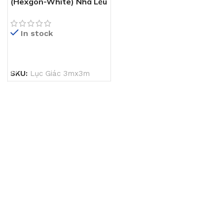
(Hexgon-White) Nhà Lều
Rút Khung Lục Giác
3mx3m
In stock
ĐỌC TIẾP
SKU:
Lục Giác 3mx3m