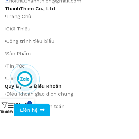
noithatthanhthien@gmail.com
ThanhThien Co., Ltd
Trang Chủ
Giới Thiệu
Công trình tiêu biểu
Sản Phẩm
Tin Tức
Liên Hệ
Quy Định & Điều Khoản
Điều khoản giao dịch chung
0
Phương thức thanh toán
0943594386
Liên hệ
Filters
Menu
Wishlist
Compare
Cart
Chính sách đổi hàng, hoàn tiền
Chính sách giao hàng, lắp đặt