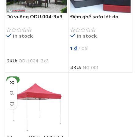
Dù vuông ODU.004-3×3
Đệm ghế sofa lót da
xuất khẩu
Simili NG 001
In stock
In stock
1
₫
cái
ĐỌC TIẾP
THÊM VÀO GIỎ HÀNG
SKU:
ODU.004-3x3
SKU:
NG 001
NEW