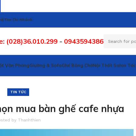
Hệ
Tìm Chi Nhánh
e: (028)36.010.299
-
0943594386
ất Văn Phòng
Giường & Sofa
Ghế Băng Chờ
Nội Thất Salon Tóc
TIN TỨC
họn mua bàn ghế cafe nhựa
osted by
Thanhthien