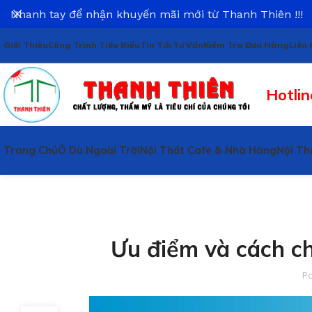
Nhanh tay để nhận khuyến mãi mới từ Thanh Thiên !!!
Giới Thiệu
Công Trình Tiêu Biểu
Tin Tức
Tư Vấn
Kiểm Tra Đơn Hàng
Liên 
Hotlin
Trang Chủ
Ô Dù Ngoài Trời
Nội Thất Cafe & Nhà Hàng
Nội Th
Ưu điểm và cách c
P