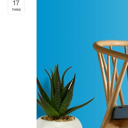
17
TH10