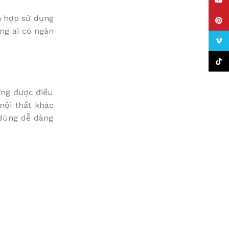
YouT
ch hợp sử dụng
Pinte
ng ai có ngân
Vime
TikTo
 ứng được điều
nội thất khác
 dùng dễ dàng