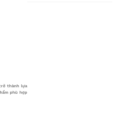
Plumbing Install
Discount
03 Nov – 03 Dec
Read More
trở thành lựa
phẩm phù hợp