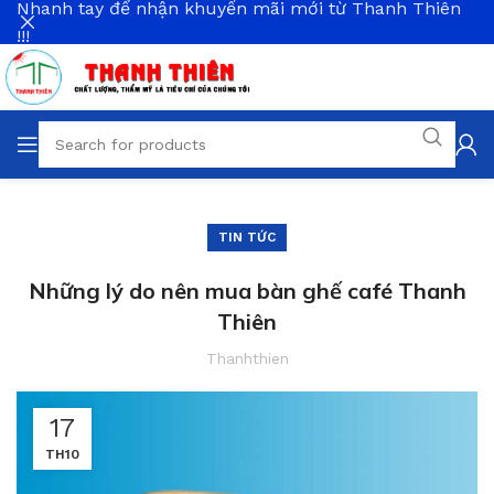
Nhanh tay để nhận khuyến mãi mới từ Thanh Thiên
!!!
TIN TỨC
Những lý do nên mua bàn ghế café Thanh
Thiên
Thanhthien
17
TH10