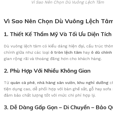
Vì Sao Nên Chọn Dù Vuông Lệch Tâm
Vì Sao Nên Chọn Dù Vuông Lệch Tâm
1. Thiết Kế Thẩm Mỹ Và Tối Ưu Diện Tích
Dù vuông lệch tâm có kiểu dáng hiện đại, cấu trúc th
chính giữa như các loại
ô tròn lệch tâm
hay
ô dù chính
gian rộng rãi và thoáng đãng hơn cho khách hàng.
2. Phù Hợp Với Nhiều Không Gian
Từ
quán cà phê
,
nhà hàng sân vườn
,
khu nghỉ dưỡng
c
tiện dụng cao, dễ phối hợp với bàn ghế sắt, gỗ hay sofa 
đảm bảo chất lượng tốt với mức chi phí hợp lý.
3. Dễ Dàng Gấp Gọn – Di Chuyển – Bảo 