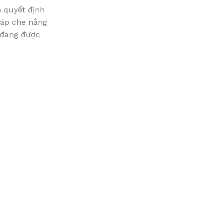
n quyết định
háp che nắng
đang được