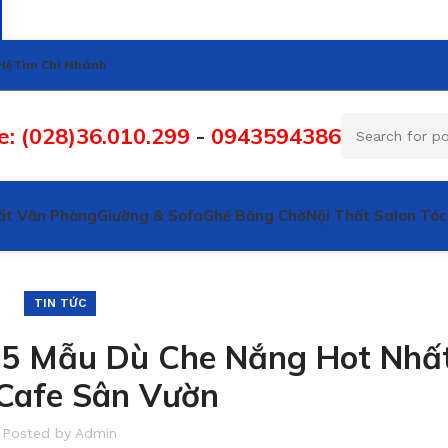
Hệ
Tìm Chi Nhánh
e: (028)36.010.299
-
0943594386
ất Văn Phòng
Giường & Sofa
Ghế Băng Chờ
Nội Thất Salon Tóc
TIN TỨC
 5 Mẫu Dù Che Nắng Hot Nhấ
Cafe Sân Vườn
Posted by
Admin