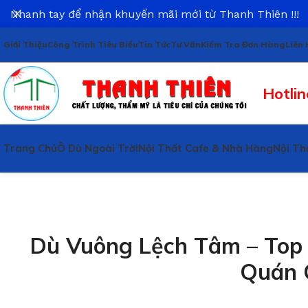
Nhanh tay để nhận khuyến mãi mới từ Thanh Thiên !!!
Giới Thiệu
Công Trình Tiêu Biểu
Tin Tức
Tư Vấn
Kiểm Tra Đơn Hàng
Liên 
Hotlin
Trang Chủ
Ô Dù Ngoài Trời
Nội Thất Cafe & Nhà Hàng
Nội Th
Dù Vuông Lệch Tâm – Top
Quán 