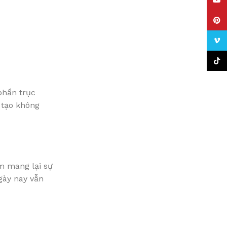
YouT
Pinte
Vime
TikTo
phần trục
, tạo không
m mang lại sự
ày nay vẫn