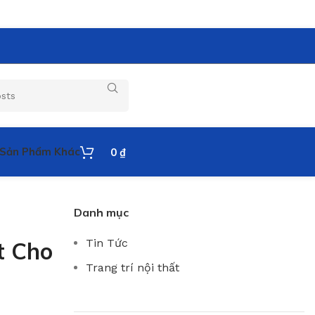
Sản Phẩm Khác
0
₫
Danh mục
Tin Tức
t Cho
Trang trí nội thất