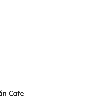
Plumbing Install
Discount
03 Nov – 03 Dec
Read More
án Cafe