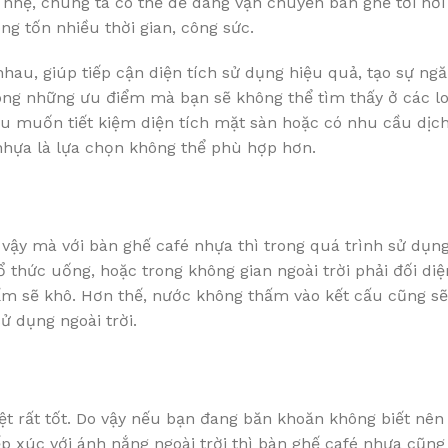
g nhẹ, chúng ta có thể dễ dàng vận chuyển bàn ghế tới nơ
g tốn nhiều thời gian, công sức.
hau, giúp tiếp cận diện tích sử dụng hiệu quả, tạo sự ng
ong những ưu điểm mà bạn sẽ không thể tìm thấy ở các lo
 nếu muốn tiết kiệm diện tích mặt sàn hoặc có nhu cầu dị
 nhựa là lựa chọn không thể phù hợp hơn.
vậy mà với bàn ghế café nhựa thì trong quá trình sử dụng
 thức uống, hoặc trong không gian ngoài trời phải đối diệ
phẩm sẽ khô. Hơn thế, nước không thấm vào kết cấu cũng s
ử dụng ngoài trời.
t rất tốt. Do vậy nếu bạn đang băn khoăn không biết nên 
ếp xúc với ánh nắng ngoài trời thì bàn ghế café nhựa cũng 