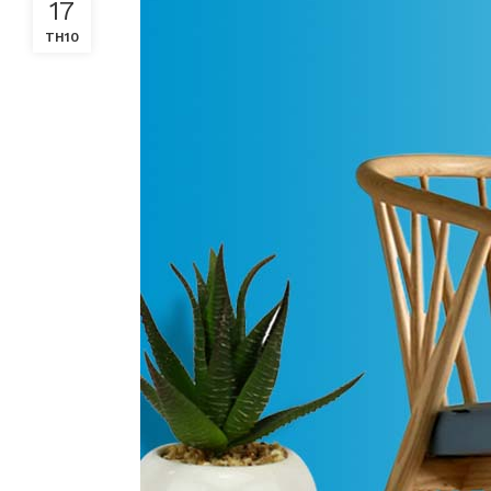
17
TH10