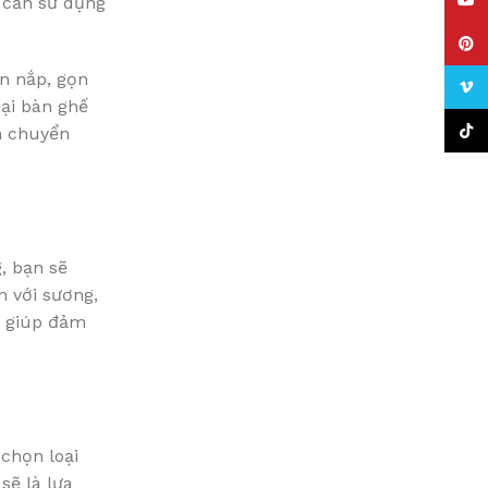
YouT
i cần sử dụng
Pinte
ăn nắp, gọn
Vime
ại bàn ghế
TikTo
ch chuyển
, bạn sẽ
n với sương,
ẽ giúp đảm
chọn loại
sẽ là lựa