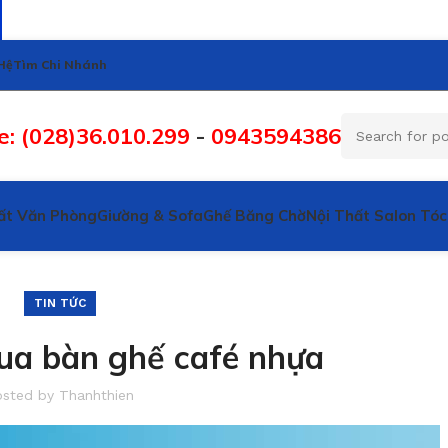
Hệ
Tìm Chi Nhánh
e: (028)36.010.299
-
0943594386
ất Văn Phòng
Giường & Sofa
Ghế Băng Chờ
Nội Thất Salon Tóc
TIN TỨC
mua bàn ghế café nhựa
osted by
Thanhthien