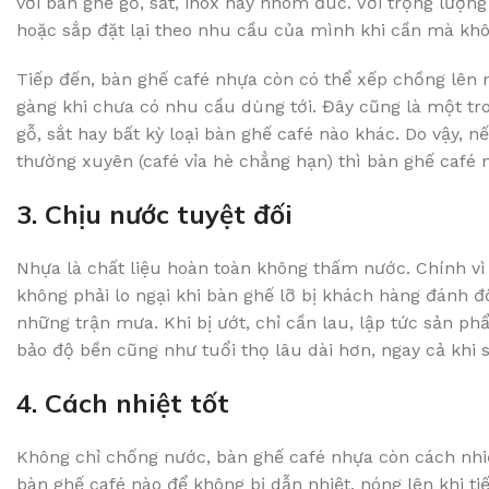
với bàn ghế gỗ, sắt, inox hay nhôm đúc. Với trọng lượn
hoặc sắp đặt lại theo nhu cầu của mình khi cần mà khôn
Tiếp đến, bàn ghế café nhựa còn có thể xếp chồng lên n
gàng khi chưa có nhu cầu dùng tới. Đây cũng là một tr
gỗ, sắt hay bất kỳ loại bàn ghế café nào khác. Do vậy,
thường xuyên (café vỉa hè chẳng hạn) thì bàn ghế café
3. Chịu nước tuyệt đối
Nhựa là chất liệu hoàn toàn không thấm nước. Chính vì 
không phải lo ngại khi bàn ghế lỡ bị khách hàng đánh đổ
những trận mưa. Khi bị ướt, chỉ cần lau, lập tức sản 
bảo độ bền cũng như tuổi thọ lâu dài hơn, ngay cả khi s
4. Cách nhiệt tốt
Không chỉ chống nước, bàn ghế café nhựa còn cách nhiệ
bàn ghế café nào để không bị dẫn nhiệt, nóng lên khi ti