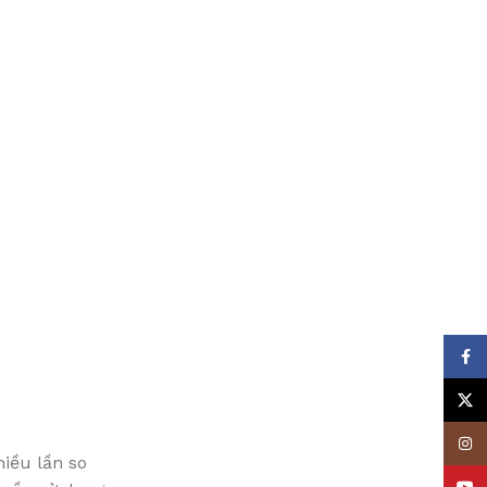
Face
X
Insta
iều lần so