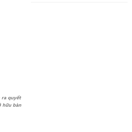
Plumbing Install
Discount
03 Nov – 03 Dec
Read More
 ra quyết
ở hữu bàn