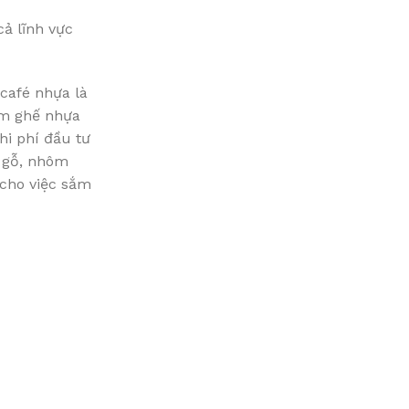
ả lĩnh vực
 café nhựa là
ẩm ghế nhựa
hi phí đầu tư
ư gỗ, nhôm
 cho việc sắm