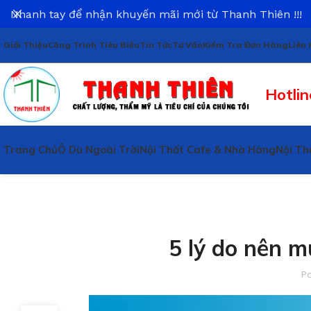
Nhanh tay để nhận khuyến mãi mới từ Thanh Thiên !!!
Giới Thiệu
Công Trình Tiêu Biểu
Tin Tức
Tư Vấn
Kiểm Tra Đơn Hàng
Liên 
Hotlin
Trang Chủ
Ô Dù Ngoài Trời
Nội Thất Cafe & Nhà Hàng
Nội Th
5 lý do nên 
P