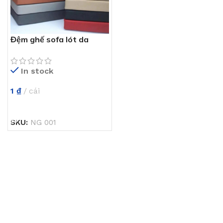
Đệm ghế sofa lót da
Simili NG 001
In stock
1
₫
cái
THÊM VÀO GIỎ HÀNG
SKU:
NG 001