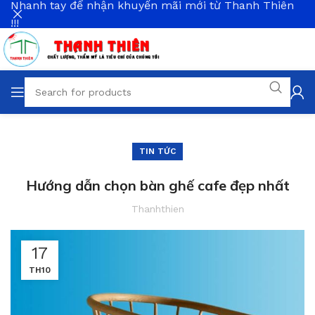
Nhanh tay để nhận khuyến mãi mới từ Thanh Thiên
!!!
TIN TỨC
Hướng dẫn chọn bàn ghế cafe đẹp nhất
Thanhthien
17
TH10