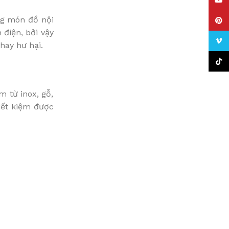
YouT
ng món đồ nội
Pinte
 điện, bởi vậy
Vime
hay hư hại.
TikTo
 từ inox, gỗ,
iết kiệm được