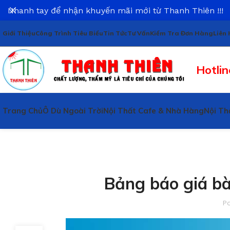
Nhanh tay để nhận khuyến mãi mới từ Thanh Thiên !!!
Giới Thiệu
Công Trình Tiêu Biểu
Tin Tức
Tư Vấn
Kiểm Tra Đơn Hàng
Liên 
Hotlin
Trang Chủ
Ô Dù Ngoài Trời
Nội Thất Cafe & Nhà Hàng
Nội Th
Bảng báo giá bà
P