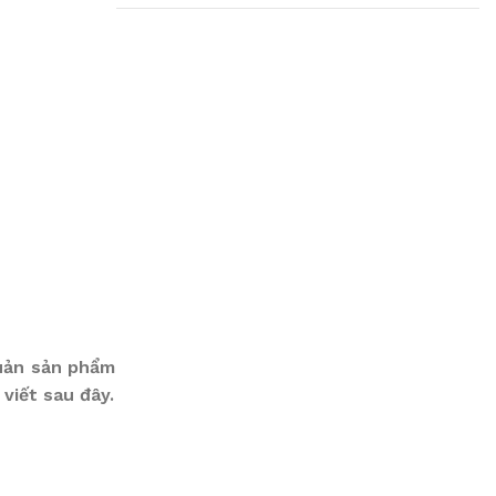
Plumbing Install
Discount
03 Nov – 03 Dec
Read More
quản sản phẩm
viết sau đây.