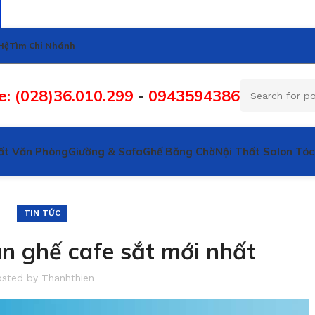
Hệ
Tìm Chi Nhánh
e: (028)36.010.299
-
0943594386
ất Văn Phòng
Giường & Sofa
Ghế Băng Chờ
Nội Thất Salon Tóc
TIN TỨC
n ghế cafe sắt mới nhất
osted by
Thanhthien