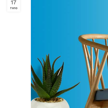
17
TH10