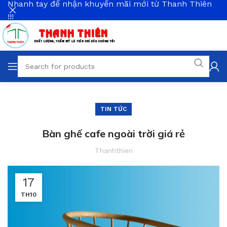
Nhanh tay để nhận khuyến mãi mới từ Thanh Thiên
!!!
TIN TỨC
Bàn ghế cafe ngoài trời giá rẻ
Thanhthien
17
TH10