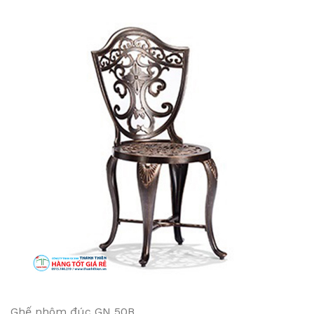
Ghế nhôm đúc GN 50B