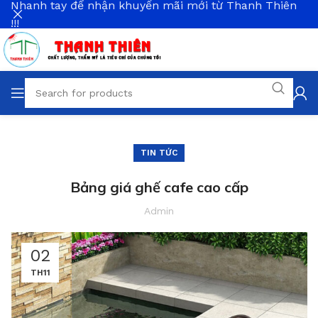
Nhanh tay để nhận khuyến mãi mới từ Thanh Thiên
!!!
TIN TỨC
Bảng giá ghế cafe cao cấp
Admin
02
TH11