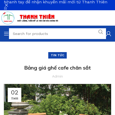
Nhanh tay để nhận khuyến mãi mới từ Thanh Thiên
!!!
TIN TỨC
Bảng giá ghế cafe chân sắt
Admin
02
TH11