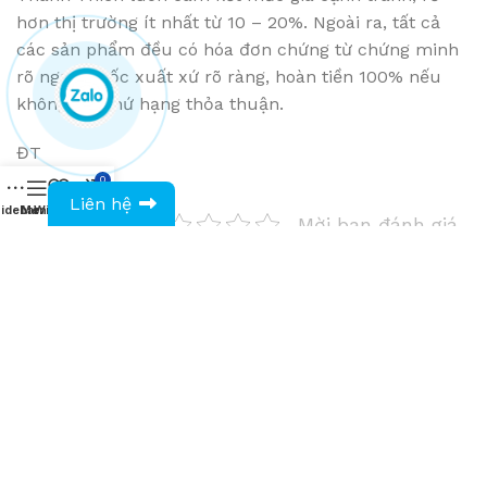
hơn thị trường ít nhất từ 10 – 20%. Ngoài ra, tất cả
các sản phẩm đều có hóa đơn chứng từ chứng minh
rõ nguồn gốc xuất xứ rõ ràng, hoàn tiền 100% nếu
không đạt thứ hạng thỏa thuận.
ĐT
0
0943594386
Liên hệ
idebar
Menu
Wishlist
Compare
Cart
Mời bạn đánh giá
Newer
Older