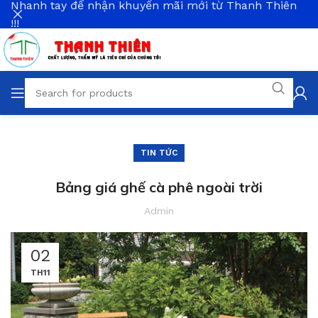
Nhanh tay để nhận khuyến mãi mới từ Thanh Thiên
!!!
TIN TỨC
Bảng giá ghế cà phê ngoài trời
Admin
02
TH11