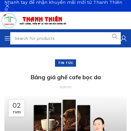
Nhanh tay để nhận khuyến mãi mới từ Thanh Thiên
!!!
TIN TỨC
Bảng giá ghế cafe bọc da
Admin
02
TH11