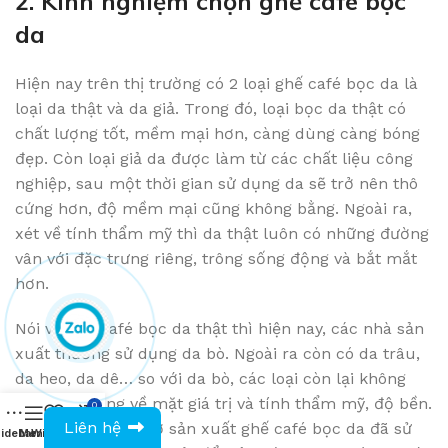
2. Kinh nghiệm chọn ghế café bọc
da
Hiện nay trên thị trường có 2 loại ghế café bọc da là
loại da thật và da giả. Trong đó, loại bọc da thật có
chất lượng tốt, mềm mại hơn, càng dùng càng bóng
đẹp. Còn loại giả da được làm từ các chất liệu công
nghiệp, sau một thời gian sử dụng da sẽ trở nên thô
cứng hơn, độ mềm mại cũng không bằng. Ngoài ra,
xét về tính thẩm mỹ thì da thật luôn có những đường
vân với đặc trưng riêng, trông sống động và bắt mắt
hơn.
Nói về ghế café bọc da thật thì hiện nay, các nhà sản
xuất thường sử dụng da bò. Ngoài ra còn có da trâu,
da heo, da dê… so với da bò, các loại còn lại không
thể sánh bằng về mặt giá trị và tính thẩm mỹ, độ bền.
0
0943594386
Liên hệ
Do vậy, nhiều cơ sở sản xuất ghế café bọc da đã sử
idebar
Menu
Wishlist
Compare
Cart