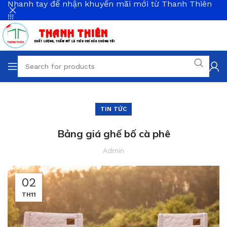
Nhanh tay để nhận khuyến mãi mới từ Thanh Thiên
!!!
TIN TỨC
Bảng giá ghế bố cà phê
Admin
02
TH11