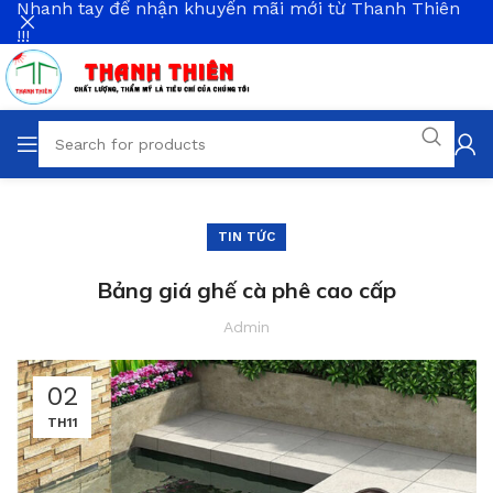
Nhanh tay để nhận khuyến mãi mới từ Thanh Thiên
!!!
TIN TỨC
Bảng giá ghế cà phê cao cấp
Admin
02
TH11