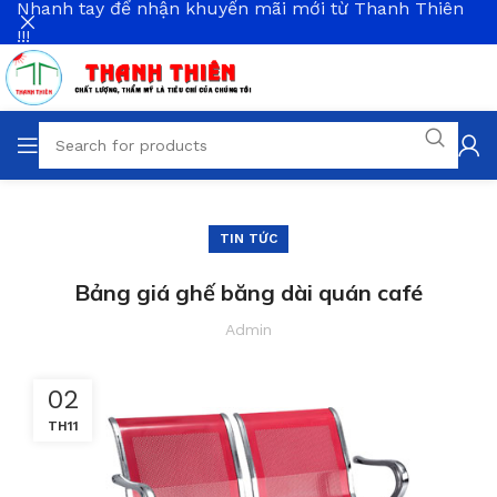
Nhanh tay để nhận khuyến mãi mới từ Thanh Thiên
!!!
TIN TỨC
Bảng giá ghế băng dài quán café
Admin
02
TH11